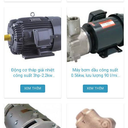
Động cơ tháp giải nhiệt
Máy bơm dầu công suất
công suất 3hp-2.2kw
0.56kw, lưu lượng 90 l/min
AEVF132S-8 Liangchi
20TFD04A-T11 Nikuni
XEM THÊM
XEM THÊM