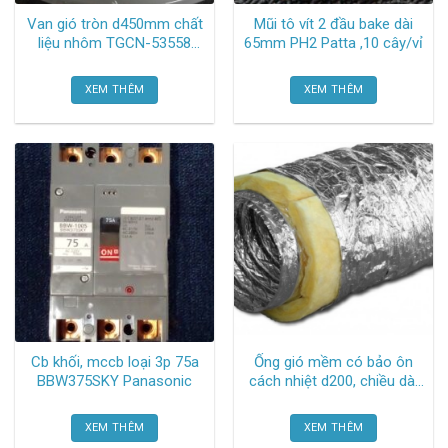
Van gió tròn d450mm chất
Mũi tô vít 2 đầu bake dài
liệu nhôm TGCN-53558
65mm PH2 Patta ,10 cây/vỉ
Oem-866
XEM THÊM
XEM THÊM
Cb khối, mccb loại 3p 75a
Ống gió mềm có bảo ôn
BBW375SKY Panasonic
cách nhiệt d200, chiều dài
8m TGCN-25825 Oem-2193
XEM THÊM
XEM THÊM