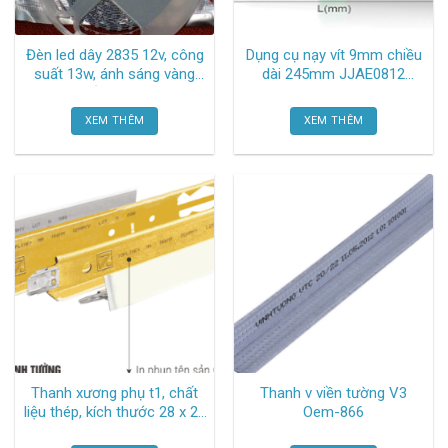
Đèn led dây 2835 12v, công
Dụng cụ nạy vít 9mm chiều
suất 13w, ánh sáng vàng
dài 245mm JJAE0812
3000k , số bóng 120led/m
Toptul
TGCN-53500 Oem-2846
XEM THÊM
XEM THÊM
Thanh xương phụ t1, chất
Thanh v viền tường V3
liệu thép, kích thước 28 x 24
Oem-866
x 1220mm TGCN-33510