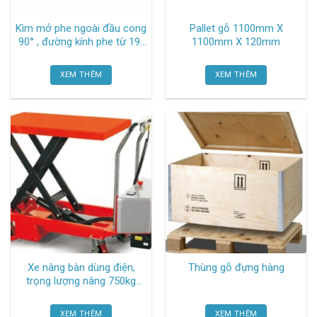
Kìm mở phe ngoài đầu cong
Pallet gỗ 1100mm X
90° , đường kính phe từ 19-
1100mm X 120mm
60mm 384-A21 Elora
XEM THÊM
XEM THÊM
Xe nâng bàn dùng điện,
Thùng gỗ đựng hàng
trọng lượng nâng 750kg
ETF75 Noblelift
XEM THÊM
XEM THÊM