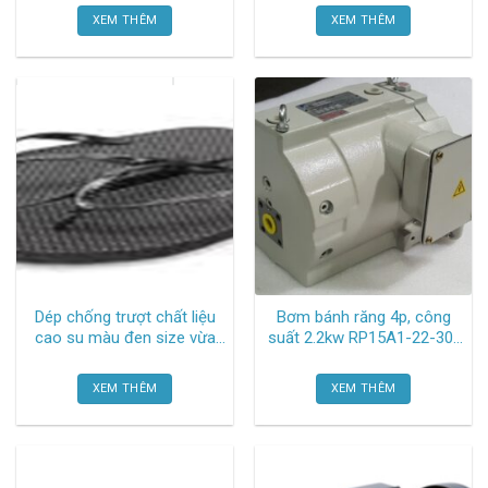
XEM THÊM
XEM THÊM
Dép chống trượt chất liệu
Bơm bánh răng 4p, công
cao su màu đen size vừa
suất 2.2kw RP15A1-22-30-
TGCN-53514 Oem-866
001 Daikin
XEM THÊM
XEM THÊM