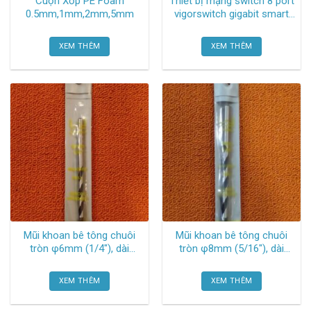
Cuộn Xốp PE Foam
Thiết bị mạng switch 8 port
0.5mm,1mm,2mm,5mm
vigorswitch gigabit smart
G1080 Draytek
XEM THÊM
XEM THÊM
Mũi khoan bê tông chuôi
Mũi khoan bê tông chuôi
tròn φ6mm (1/4″), dài
tròn φ8mm (5/16″), dài
100mm TGCN-53581
120mm TGCN-53580
Waves
Waves
XEM THÊM
XEM THÊM