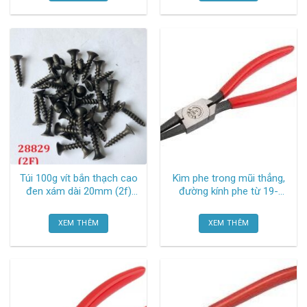
Túi 100g vít bắn thạch cao
Kìm phe trong mũi thẳng,
đen xám dài 20mm (2f)
đường kính phe từ 19-
TGCN-28829 Vhardware
60mm 383-J2 Elora
XEM THÊM
XEM THÊM