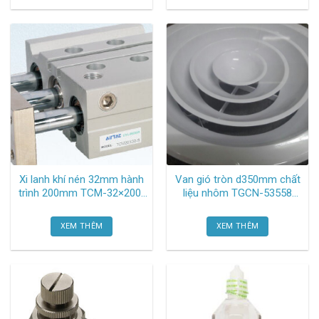
Xi lanh khí nén 32mm hành
Van gió tròn d350mm chất
trình 200mm TCM-32×200-
liệu nhôm TGCN-53558
S Airtac
Oem-866
XEM THÊM
XEM THÊM