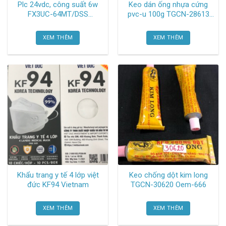
Plc 24vdc, công suất 6w
Keo dán ống nhựa cứng
FX3UC-64MT/DSS
pvc-u 100g TGCN-28613
Mitsubishi
Nhựa bình minh
XEM THÊM
XEM THÊM
Khẩu trang y tế 4 lớp việt
Keo chống dột kim long
đức KF94 Vietnam
TGCN-30620 Oem-666
XEM THÊM
XEM THÊM