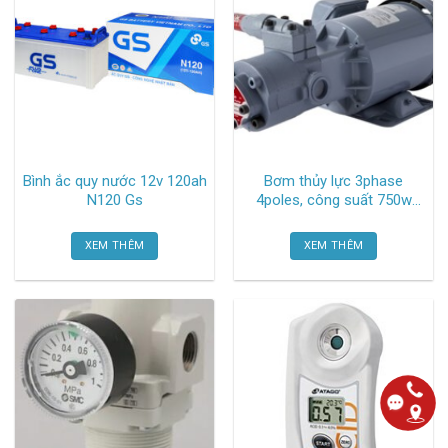
Bình ắc quy nước 12v 120ah
Bơm thủy lực 3phase
N120 Gs
4poles, công suất 750w
TOP-210HWMPVBE Nop
XEM THÊM
XEM THÊM