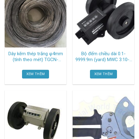
Dây kẽm thép trắng φ4mm
Bộ đếm chiều dài 0.1-
(tính theo mét) TGCN-
9999.9m (yard) MWC 3:10-5
53524 Oem-783
(I) ( hệ yard) Line-seiki
XEM THÊM
XEM THÊM