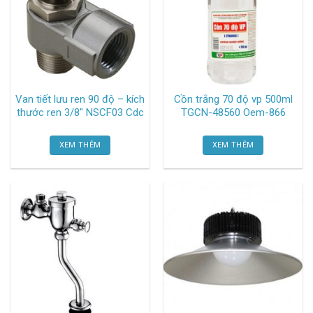
Van tiết lưu ren 90 độ – kích
Cồn trắng 70 độ vp 500ml
thước ren 3/8″ NSCF03 Cdc
TGCN-48560 Oem-866
XEM THÊM
XEM THÊM