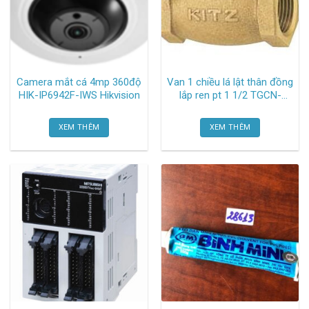
Camera mắt cá 4mp 360độ
Van 1 chiều lá lật thân đồng
HIK-IP6942F-IWS Hikvision
lắp ren pt 1 1/2 TGCN-
52574 Kitz
XEM THÊM
XEM THÊM