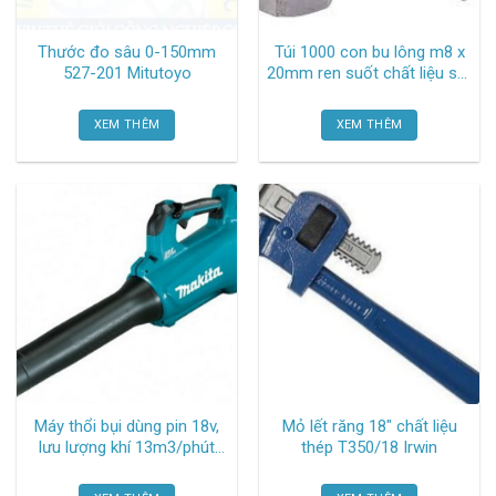
Thước đo sâu 0-150mm
Túi 1000 con bu lông m8 x
527-201 Mitutoyo
20mm ren suốt chất liệu sắt
TGCN-53532 Vhardware
XEM THÊM
XEM THÊM
Máy thổi bụi dùng pin 18v,
Mỏ lết răng 18″ chất liệu
lưu lượng khí 13m3/phút
thép T350/18 Irwin
DUB184Z Makita