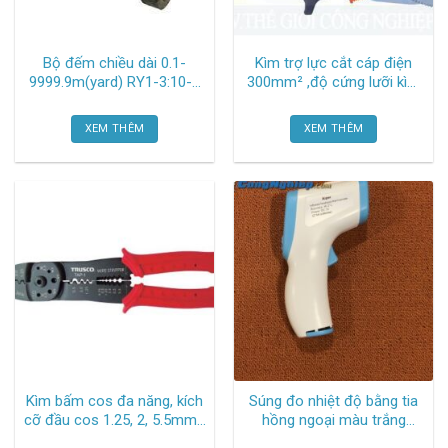
Bộ đếm chiều dài 0.1-
Kìm trợ lực cắt cáp điện
9999.9m(yard) RY1-3:10-5
300mm² ,độ cứng lưỡi kìm
(I) (hệ yard) Line-seiki
50-52 hrc AK-8402 Asaki
XEM THÊM
XEM THÊM
Kìm bấm cos đa năng, kích
Súng đo nhiệt độ bằng tia
cỡ đầu cos 1.25, 2, 5.5mm2
hồng ngoại màu trắng
TAP-1 Trusco
TGCN-53507 Oem-866