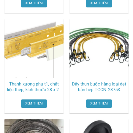
Vinhtuong
XEM THÊM
XEM THÊM
Thanh xương phụ t1, chất
Dây thun buộc hàng loại dẹt
liệu thép, kích thước 28 x 24
bản hẹp TGCN-28753
x 1220mm TGCN-53502
Vietnampackaging
Oem-866
XEM THÊM
XEM THÊM