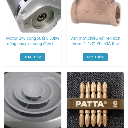
Motor 24v công xuất 0.63kw
Van một chiều nối ren kích
dùng chạy xe nâng điện heli
thước 1-1/2″ YR-40A Kitz
cbd15-170h DC06 China
XEM THÊM
XEM THÊM