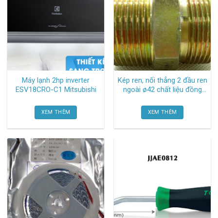
Máy lạnh 2hp inverter
Kép ren, nối thẳng 2 đầu ren
ESV18CRO-C1 Mitsubishi
ngoài ø42 chất liệu đồng
thau TGCN-23772 Oem-
1338
XEM THÊM
XEM THÊM