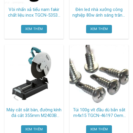
Vòi nhấn xả tiểu nam fakir
Đèn led nhà xưởng công
chất liệu inox TGCN-53536
nghiệp 80w ánh sáng trắng,
Oem-866
đường kính 380mm, cao
200mm SAPB 508 Duhal
XEM THÊM
XEM THÊM
Máy cắt sắt bàn, đường kính
Túi 100g vít đầu dù bắn sắt
đá cắt 355mm M2403B
m4x15 TGCN-46197 Oem-
Makita
1554
XEM THÊM
XEM THÊM