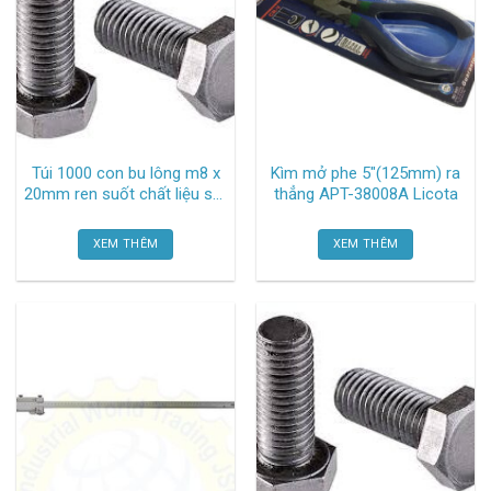
Túi 1000 con bu lông m8 x
Kìm mở phe 5″(125mm) ra
20mm ren suốt chất liệu sắt
thẳng APT-38008A Licota
TGCN-53533 Vhardware
XEM THÊM
XEM THÊM