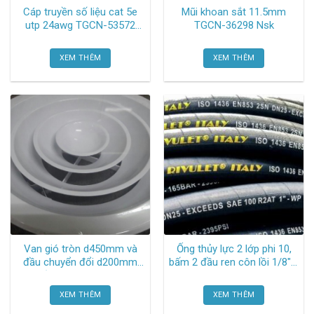
Cáp truyền số liệu cat 5e
Mũi khoan sắt 11.5mm
utp 24awg TGCN-53572
TGCN-36298 Nsk
Cadivi
XEM THÊM
XEM THÊM
Van gió tròn d450mm và
Ống thủy lực 2 lớp phi 10,
đầu chuyển đổi d200mm
bấm 2 đầu ren côn lồi 1/8″ x
chất liệu nhôm TGCN-
2m TGCN-50820 Yokohama
53558 Oem-866
XEM THÊM
XEM THÊM