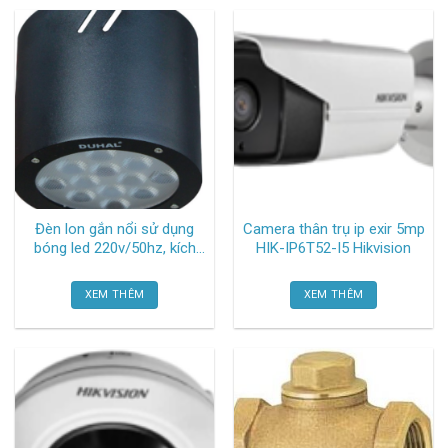
Đèn lon gắn nổi sử dụng
Camera thân trụ ip exir 5mp
bóng led 220v/50hz, kích
HIK-IP6T52-I5 Hikvision
thước øxh 118x100mm
SDFB803 (Loại tròn – màu
XEM THÊM
XEM THÊM
đen) Duhal