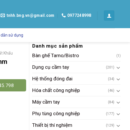
tnhh.bng.vn@gmail.com
0977248998
 dẫn sử dụng
Danh mục sản phẩm
ất Khẩu
Bàn ghế Tarno/Bistro
(1)
0mm
Dụng cụ cầm tay
(201)
Hệ thống đóng đai
(34)
45.798
Hóa chất công nghiệp
(46)
Máy cầm tay
(84)
Phụ tùng công nghiệp
(177)
Thiết bị thí nghiệm
(129)