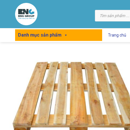
Skip
to
Tìm
kiếm
content
sản
phẩm
Danh mục sản phẩm
Trang chủ