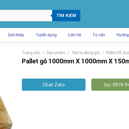
TÌM KIẾM
Giới thiệu
Tuyển dụng
Liên hệ
Tư vấn
Hướng
/
/
/
Trang chủ
Sản phẩm
Vật tư đóng gói
Pallet Gỗ Xu
Pallet gỗ 1000mm X 1000mm X 15
Chat Zalo
Gọi 0974.9