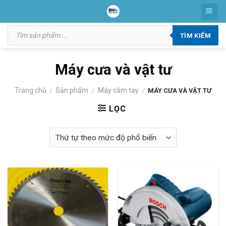
Skip
to
Tìm
content
kiếm
TÌM KIẾM
sản
phẩm
Máy cưa và vật tư
Trang chủ
Sản phẩm
Máy cầm tay
/
/
/
MÁY CƯA VÀ VẬT TƯ
LỌC