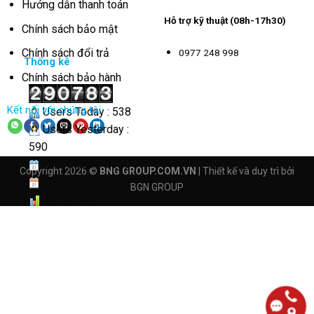
Hướng dẫn thanh toán
Hỗ trợ kỹ thuật (08h-17h30)
Chính sách bảo mật
Chính sách đổi trả
0977 248 998
Thống kê
Chính sách bảo hành
Kết nối với chúng tôi
Users Today : 538
Users Yesterday :
590
This Month : 3340
Copyright 2026 ©
BNG GROUP.COM.VN
| Thiết kế và duy trì bởi
This Year : 40663
BGN GROUP
Total Users :
290783
Views Today : 3556
Total views :
4163236
Who's Online : 5
Your IP Address :