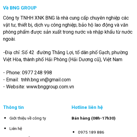
Về BNG GROUP
Công ty TNHH XNK BNG là nhà cung cấp chuyên nghiệp các
vật tư, thiết bị, dịch vụ công nghiệp; bảo hộ lao động và văn
phòng phẩm được sản xuất trong nước và nhập khẩu từ nước
ngoài.
-Điạ chỉ :Số 42 đường Thắng Lợi, tổ dân phố Gạch, phường
Việt Hòa, thành phố Hải Phòng (Hải Dương cũ), Việt Nam
- Phone: 0977 248 998
- Email:
tnhh.bng.vn@gmail.com
- Website: www.bnggroup.com.vn
Thông tin
Hotline liên hệ
Giới thiệu về công ty
Bán hàng (08h-17h30)
Liên hệ
0975 189 886