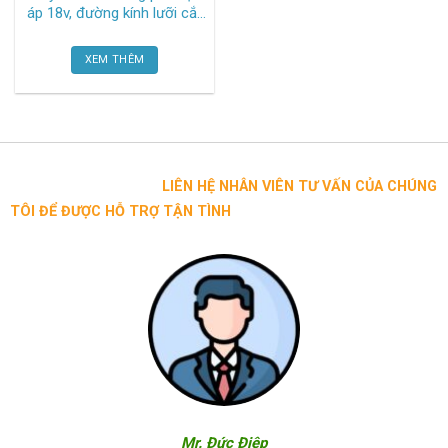
áp 18v, đường kính lưỡi cắt
190mm M18 CCS66-0
(bare) Milwaukee
XEM THÊM
LIÊN HỆ NHÂN VIÊN TƯ VẤN CỦA CHÚNG
TÔI ĐỂ ĐƯỢC HỖ TRỢ TẬN TÌNH
Mr. Đức Điệp