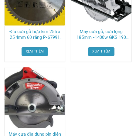
Đĩa cưa gỗ hợp kim 255 x
Máy cưa gỗ, cưa lọng
25.4mm 60 răng P-67991
185mm -1400w GKS 190
Makita
Bosch
XEM THÊM
XEM THÊM
Máy cưa đĩa dùng pin điện