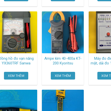
Đồng hồ đo vạn năng
Ampe kìm 40-400a KT-
Máy đo đi
YX360TRF Sanwa
200 Kyoritsu
mặt, dải đo
ω SL-030 D
XEM THÊM
XEM THÊM
XEM 