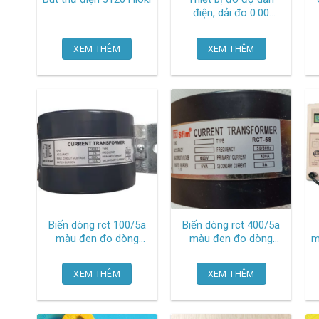
điện, dải đo 0.00
us/cm~200.0 ms/cm
,bao gồm màn hình,
XEM THÊM
XEM THÊM
đầu dò và dây EC-4110
Suntex
Biến dòng rct 100/5a
Biến dòng rct 400/5a
màu đen đo dòng
màu đen đo dòng
m
ample RCT-35 Andeli
ample RCT-58 Cml
XEM THÊM
XEM THÊM