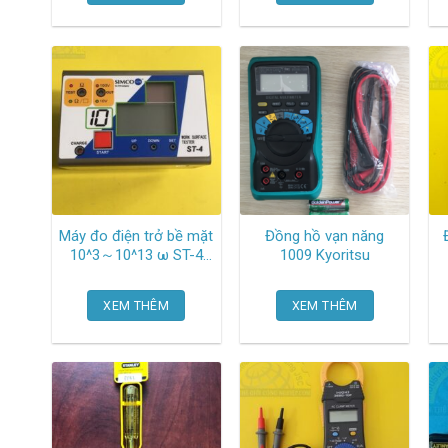
Máy đo điện trở bề mặt
Đồng hồ vạn năng
10^3～10^13 ω ST-4
1009 Kyoritsu
Simco
XEM THÊM
XEM THÊM