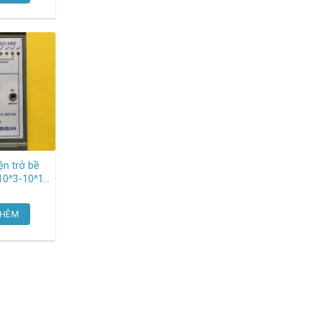
ện trở bề
 10^3-10^12
r-schneider
THÊM