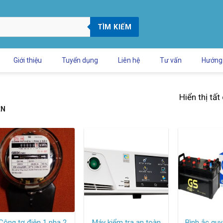
TÌM KIẾM
Giới thiệu
Tuyển dụng
Liên hệ
Tư vấn
Hướng
Hiển thị tất
ỆN
Công tơ điện 1 pha 2
Máy kiểm tra an toàn
Bình ắc qu