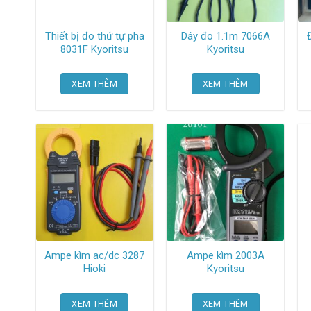
Thiết bị đo thứ tự pha
Dây đo 1.1m 7066A
8031F Kyoritsu
Kyoritsu
XEM THÊM
XEM THÊM
Ampe kìm ac/dc 3287
Ampe kìm 2003A
Hioki
Kyoritsu
XEM THÊM
XEM THÊM