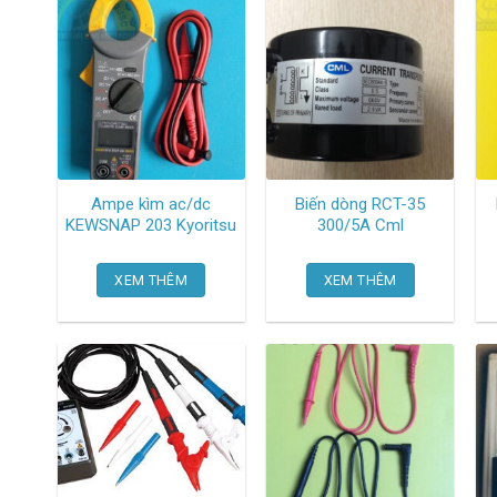
Ampe kìm ac/dc
Biến dòng RCT-35
KEWSNAP 203 Kyoritsu
300/5A Cml
XEM THÊM
XEM THÊM