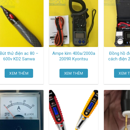
Bút thử điện ac 80 –
Ampe kìm 400a/2000a
Đồng hồ đo
600v KD2 Sanwa
2009R Kyoritsu
cách điện 
mω IR 4
XEM THÊM
XEM THÊM
XEM 