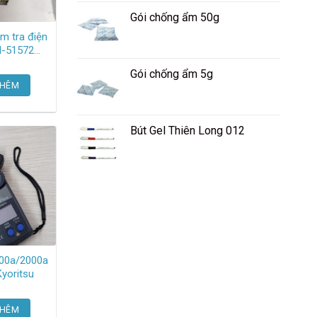
Gói chống ẩm 50g
ểm tra điện
warmbier
Gói chống ẩm 5g
THÊM
Bút Gel Thiên Long 012
00a/2000a
yoritsu
THÊM