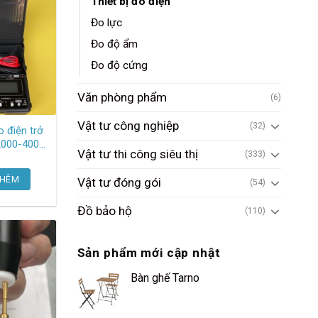
Thiết bị đo điện
Đo lực
Đo độ ẩm
Đo độ cứng
Văn phòng phẩm
(6)
Vật tư công nghiệp
(32)
 điện trở
2000-4000
Vật tư thi công siêu thị
(333)
053-10 Hioki
THÊM
Vật tư đóng gói
(54)
Đồ bảo hộ
(110)
Sản phẩm mới cập nhật
Bàn ghế Tarno