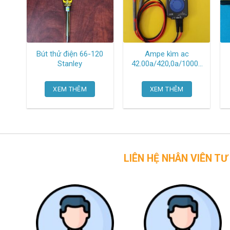
Bút thử điện 66-120
Ampe kìm ac
Stanley
42.00a/420,0a/1000a
3280-10F Hioki
XEM THÊM
XEM THÊM
LIÊN HỆ NHÂN VIÊN TƯ VẤN CỦA 