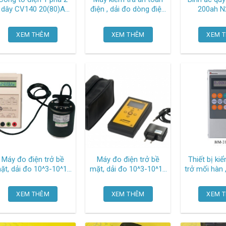
dây CV140 20(80)A
điện , dải đo dòng điện
20
Gelexemic
0.000-40.00ma SE-
7440 Extech
XEM THÊM
XEM THÊM
XEM 
Máy đo điện trở bề
Máy đo điện trở bề
Thiết bị ki
ặt, dải đo 10^3-10^13
mặt, dải đo 10^3-10^12
trở mối hàn 
ω 152-1 Trek
ω ,điện áp 100v SRM-
49,9 ka , đ
200 Wolfgang-
240 vac MM-315B-00-
XEM THÊM
XEM THÊM
XEM 
warmbier
00 A