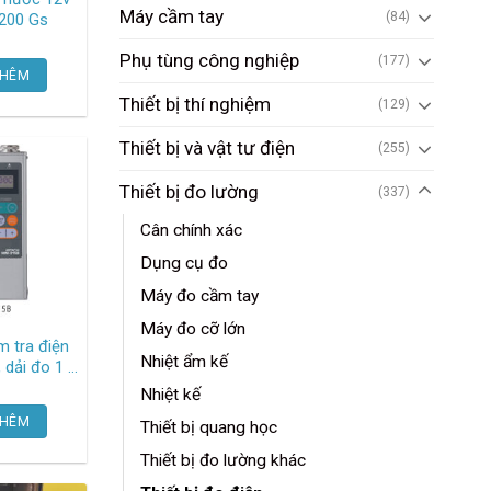
Máy cầm tay
(84)
0ah N200 Gs
Phụ tùng công nghiệp
(177)
THÊM
Thiết bị thí nghiệm
(129)
Thiết bị và vật tư điện
(255)
Thiết bị đo lường
(337)
Cân chính xác
Dụng cụ đo
Máy đo cầm tay
Máy đo cỡ lớn
ểm tra điện
Nhiệt ẩm kế
, dải đo 1 –
iện áp 100-
Nhiệt kế
THÊM
Thiết bị quang học
mada
Thiết bị đo lường khác