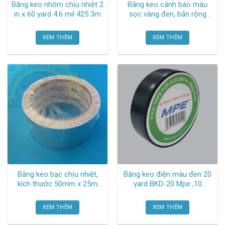
Băng keo nhôm chịu nhiệt 2
Băng keo cảnh báo màu
in x 60 yard 4.6 mil 425 3m
sọc vàng đen, bản rộng
50mm x 18.3m H34060050D
Heskins
XEM THÊM
XEM THÊM
Băng keo bạc chịu nhiệt,
Băng keo điện màu đen 20
kích thước 50mm x 25m
yard BKD-20 Mpe ,10
TGCN-23983 Vtape ,36
cuộn/cây
cuộn/thùng
XEM THÊM
XEM THÊM