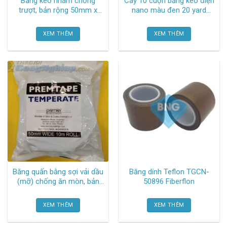
Băng keo nhám chống
Cây 10 cuộn băng keo điện
trượt, bản rộng 50mm x
nano màu đen 20 yard
18.3m, màu xám TGCN-
TGCN-46061 Vtape
46831 Heskins
XEM THÊM
XEM THÊM
Băng quấn bằng sợi vải dầu
Băng dính Teflon TGCN-
(mỡ) chống ăn mòn, bản
50896 Fiberflon
rộng 50mm x 10m, độ dày
1.15mm TGCN-50332
XEM THÊM
XEM THÊM
Premtape