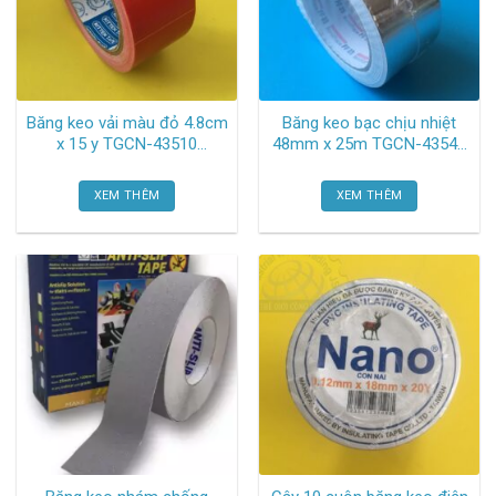
Băng keo vải màu đỏ 4.8cm
Băng keo bạc chịu nhiệt
x 15 y TGCN-43510
48mm x 25m TGCN-43543
Hiepphat
Vtape
XEM THÊM
XEM THÊM