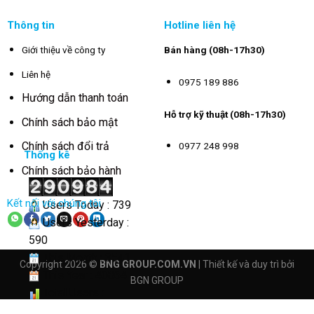
Thông tin
Hotline liên hệ
Giới thiệu về công ty
Bán hàng (08h-17h30)
Liên hệ
0975 189 886
Hướng dẫn thanh toán
Hỗ trợ kỹ thuật (08h-17h30)
Chính sách bảo mật
Chính sách đổi trả
0977 248 998
Thống kê
Chính sách bảo hành
Kết nối với chúng tôi
Users Today : 739
Users Yesterday :
590
This Month : 3541
Copyright 2026 ©
BNG GROUP.COM.VN
| Thiết kế và duy trì bởi
This Year : 40864
BGN GROUP
Total Users :
290984