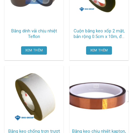
Băng dính vải chịu nhiệt
Cuộn băng keo xốp 2 mặt,
Teflon
bản rộng 0.5cm x 10m, độ
dày xốp 1mm, màu xanh
đậm TGCN-53295 Vtape
XEM THÊM
XEM THÊM
Băng keo chống trơn trượt
Băng keo chịu nhiệt kapton,