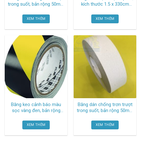
trong suốt, bản rộng 50mm
kích thước 1.5 x 330cm
x 18.3m Safety walk 220
TGCN-42814 Oem-866
Clear 3m
XEM THÊM
XEM THÊM
Băng keo cảnh báo màu
Băng dán chống trơn trượt
sọc vàng đen, bản rộng
trong suốt, bản rộng 50mm
50mm x 33m, độ dày
x 18.3m H34050050T
0.125mm, màng polyvinyl
Heskins
XEM THÊM
XEM THÊM
chloride, chịu nhiệt từ 4°c
-77°c , sử dụng tốt nhất từ
16°c – 29°c 766 3m