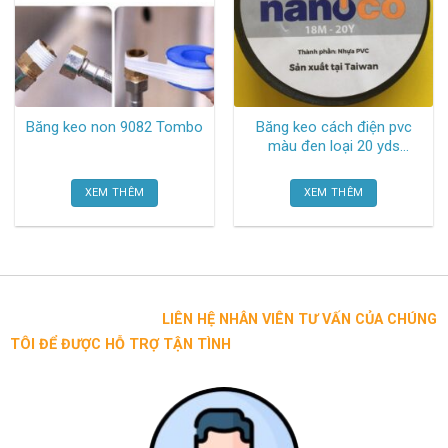
Băng keo non 9082 Tombo
Băng keo cách điện pvc
màu đen loại 20 yds
FKPT20 Nanoco
XEM THÊM
XEM THÊM
LIÊN HỆ NHÂN VIÊN TƯ VẤN CỦA CHÚNG
TÔI ĐỂ ĐƯỢC HỖ TRỢ TẬN TÌNH