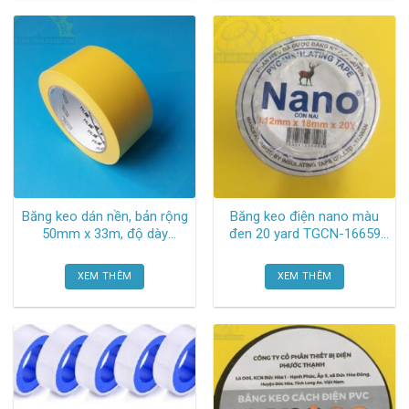
Băng keo dán nền, bản rộng
Băng keo điện nano màu
50mm x 33m, độ dày
đen 20 yard TGCN-16659
0.125mm, màu vàng VINYL
Vtape
TAPE 764 3m
XEM THÊM
XEM THÊM