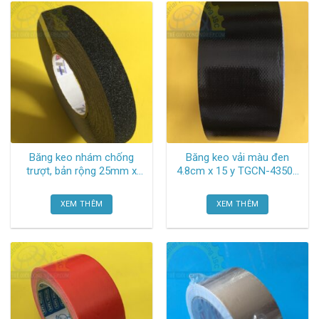
Băng keo nhám chống
Băng keo vải màu đen
trượt, bản rộng 25mm x
4.8cm x 15 y TGCN-43509
18.3m, màu đen TGCN-
Hiepphat
43505 Heskins
XEM THÊM
XEM THÊM