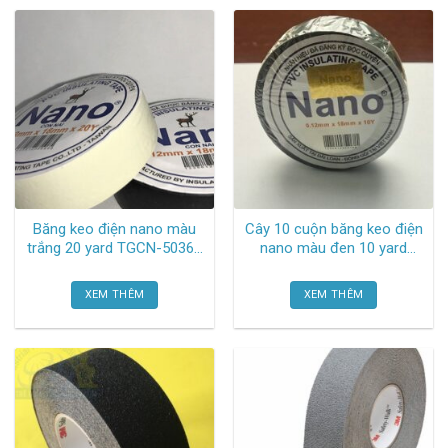
Băng keo điện nano màu
Cây 10 cuộn băng keo điện
trắng 20 yard TGCN-50361
nano màu đen 10 yard
Vtape
TGCN-50455 Vtape
XEM THÊM
XEM THÊM