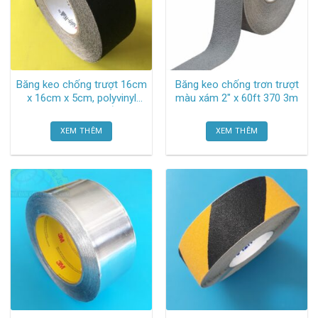
Băng keo chống trượt 16cm
Băng keo chống trơn trượt
x 16cm x 5cm, polyvinyl
màu xám 2″ x 60ft 370 3m
chloride và cao su tổng hợp
(pvc) 610 (Màu đen) 3m
XEM THÊM
XEM THÊM