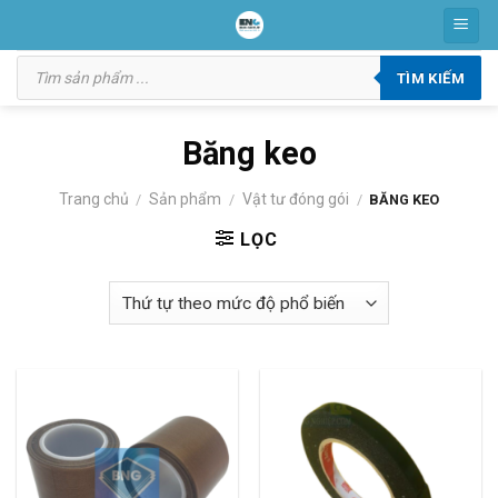
Skip
to
Tìm
content
kiếm
TÌM KIẾM
sản
phẩm
Băng keo
Trang chủ
Sản phẩm
Vật tư đóng gói
/
/
/
BĂNG KEO
LỌC