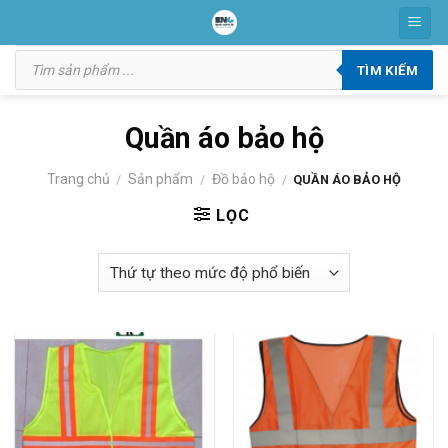
Skip
to
Tìm
content
kiếm
TÌM KIẾM
sản
phẩm
Quần áo bảo hộ
Trang chủ
Sản phẩm
Đồ bảo hộ
/
/
/
QUẦN ÁO BẢO HỘ
LỌC