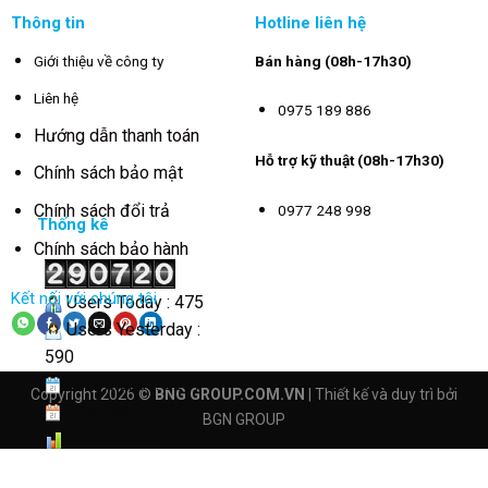
Thông tin
Hotline liên hệ
Giới thiệu về công ty
Bán hàng (08h-17h30)
Liên hệ
0975 189 886
Hướng dẫn thanh toán
Hỗ trợ kỹ thuật (08h-17h30)
Chính sách bảo mật
Chính sách đổi trả
0977 248 998
Thống kê
Chính sách bảo hành
Kết nối với chúng tôi
Users Today : 475
Users Yesterday :
590
This Month : 3277
Copyright 2026 ©
BNG GROUP.COM.VN
| Thiết kế và duy trì bởi
This Year : 40600
BGN GROUP
Total Users :
290720