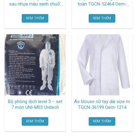
sau nhựa màu xanh chuối
toàn TGCN-52464 Oem-
APQ0103-2 Oem-1214
2775
XEM THÊM
XEM THÊM
Bộ phòng dịch level 3 – set
Áo blouse nữ tay dài size m
7 món UNI-M03 Unitech
TGCN-36199 Oem-1214
XEM THÊM
XEM THÊM