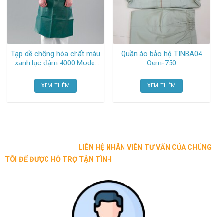
Tạp dề chống hóa chất màu
Quần áo bảo hộ TINBA04
xanh lục đậm 4000 Model
Oem-750
212 Microgard
XEM THÊM
XEM THÊM
LIÊN HỆ NHÂN VIÊN TƯ VẤN CỦA CHÚNG
TÔI ĐỂ ĐƯỢC HỖ TRỢ TẬN TÌNH