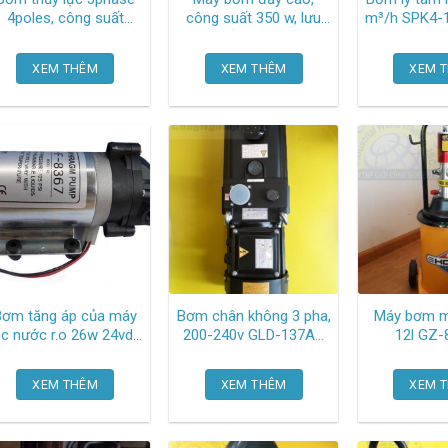
4poles, công suất
công suất 350 w, lưu
m³/h SPK4-15/15 A-M-
750w TOP-
lượng tối đa 45 lít/phút
A-AUUV G
210HWMPVBE Nop
GP-350JA-SV5
XEM THÊM
XEM THÊM
XEM 
Panasonic
Bơm tăng áp của máy
Bơm chân không 3 pha,
Máy bơm m
ọc nước r.o 26w 24vdc
200-240v GLD-137AA
12l G
1.2a TGCN-33869
Ulvac
Oem-866
XEM THÊM
XEM THÊM
XEM 