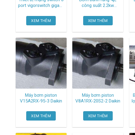
port vigorswitch gigabit
công suất 2.2kw
smart G1080 Draytek
RP15A1-22-30-001
Daikin
XEM THÊM
XEM THÊM
Máy bơm piston
Máy bơm piston
V15A2RX-95-3 Daikin
V8A1RX-20S2-2 Daikin
l
XEM THÊM
XEM THÊM