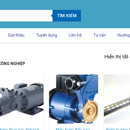
TÌM KIẾM
Giới thiệu
Tuyển dụng
Liên hệ
Tư vấn
Hướng
Hiển thị tất
CÔNG NGHIỆP
Bơm thủy lực 3phase
Máy bơm đẩy cao,
Bơm ly tâm 