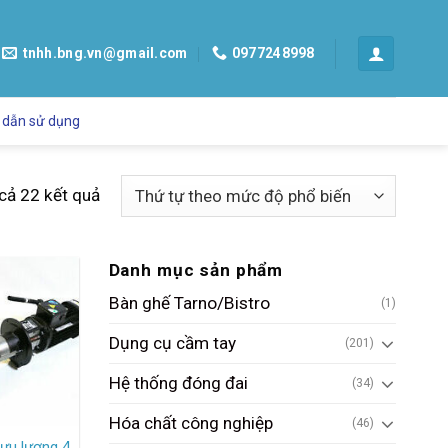
tnhh.bng.vn@gmail.com
0977248998
 dẫn sử dụng
 cả 22 kết quả
Danh mục sản phẩm
Bàn ghế Tarno/Bistro
(1)
Dụng cụ cầm tay
(201)
Hệ thống đóng đai
(34)
Hóa chất công nghiệp
(46)
lưu lượng 4