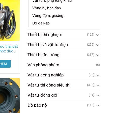
Vật tư & phụ tùng khác
Vòng bi, bạc đạn
Vòng đệm, gioăng
Đồ gá kẹp
Thiết bị thí nghiệm
(129)
Thiết bị và vật tư điện
(255)
c thải đặt
inox đúc 1
Thiết bị đo lường
(337)
v HCP
8A Hcp
THÊM
Văn phòng phẩm
(6)
Vật tư công nghiệp
(32)
Vật tư thi công siêu thị
(333)
Vật tư đóng gói
(54)
Đồ bảo hộ
(110)