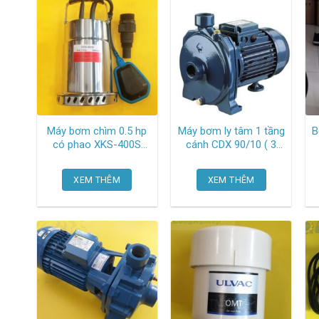
Máy bơm chìm 0.5 hp
Máy bơm ly tâm 1 tầng
Bơ
có phao XKS-400S
cánh CDX 90/10 ( 3
Lepono
pha ) Ebara
XEM THÊM
XEM THÊM