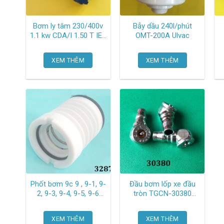
Bơm ly tâm 230/400v
Bẫy dầu 240l/phút
1.1 kw CDA/I 1.50 T IE3
OMT-200A Ulvac
Ebara
220v 
XEM THÊM
XEM THÊM
Phốt bơm 9c 9 , 9-1, 9-
Đầu bơm lốp xe đầu
2, 9-3, 9-4, 9-5, 9-6
tròn TGCN-30380
Super
Oem-1589
XEM THÊM
XEM THÊM