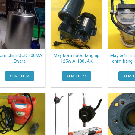
m chìm QCK 200MA
Máy bơm nước tăng áp
Máy bơm nướ
Ewara
125w A-130JAK
chìm bằng 
Panasonic
hp, 380-415
50SA2.
XEM THÊM
XEM THÊM
XEM 