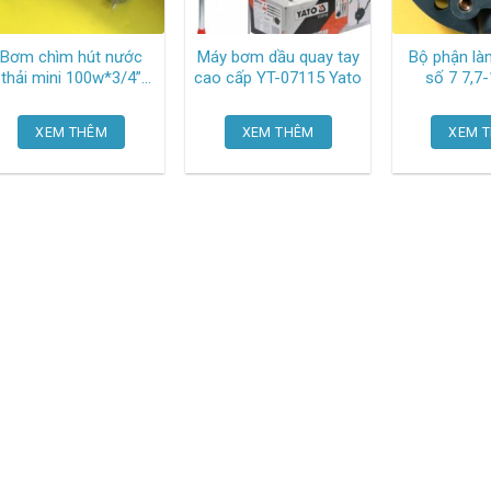
Bơm chìm hút nước
Máy bơm dầu quay tay
Bộ phận là
thải mini 100w*3/4”
cao cấp YT-07115 Yato
số 7 
HSM220-1.10 265
Nationpump
XEM THÊM
XEM THÊM
XEM 