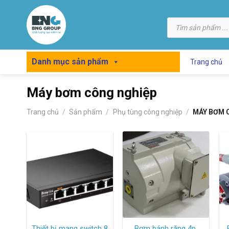
Skip
to
Tìm
kiếm
content
sản
phẩm
Danh mục sản phẩm
Trang chủ
Máy bơm công nghiệp
Trang chủ
/
Sản phẩm
/
Phụ tùng công nghiệp
/
MÁY BƠM 
Thiết bị mạng switch 8
Bơm bánh răng 4p,