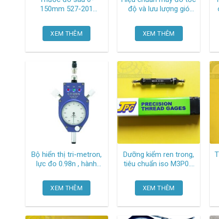
150mm 527-201
độ và lưu lượng gió
Mitutoyo
total meter TGCN-
53387 Iso17025
XEM THÊM
XEM THÊM
Bộ hiển thị tri-metron,
Dưỡng kiểm ren trong,
T
lực đo 0.98n , hành
tiêu chuẩn iso M3P0.5
trình trục chính 2.5mm
GPNP 6H Jpg
1S-010LP Citizen
XEM THÊM
XEM THÊM