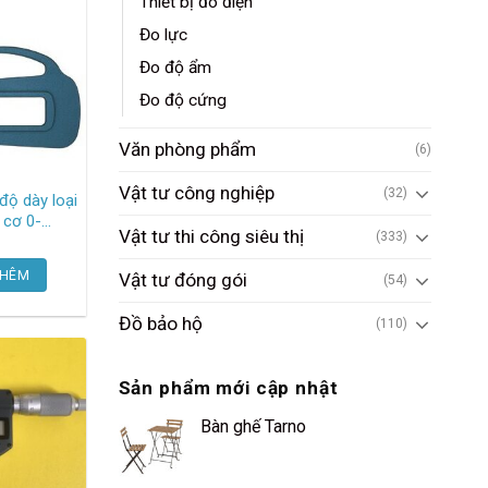
Thiết bị đo điện
Đo lực
Đo độ ẩm
Đo độ cứng
Văn phòng phẩm
(6)
Vật tư công nghiệp
(32)
độ dày loại
ị cơ 0-
Vật tư thi công siêu thị
(333)
1mm, 120
SM-114 Teclock
THÊM
Vật tư đóng gói
(54)
Đồ bảo hộ
(110)
Sản phẩm mới cập nhật
Bàn ghế Tarno