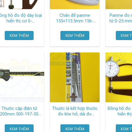
ồng hồ đo độ dày loại
Chân đế panme
Panme đo n
hiển thị cơ 0-
155×113.5mm 156-
tử 0-25 mm 293-24
10mm/0.01mm,
101-10 Mitutoyo
30 Mit
20.2mm throat G
XEM THÊM
XEM THÊM
XEM 
Peacock
Thước cặp điện tử
Thước lá kết hợp thước
Đồng hồ đo 
200mm 500-197-30
đo khe hở, dải đo
hiển th
Mitutoyo
thước đo rãnh
10mm/0.
1~15mm, dải đo thước
Peac
XEM THÊM
XEM THÊM
XEM 
thẳng 0~150mm 62612