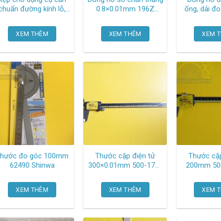
chuẩn đường kính lỗ,
0.8×0.01mm 196Z
ống, dải đ
kích thước pin 2.500-
Peacock
vạch chia 0.
3.000 mm APV-2B Sk
Peac
XEM THÊM
XEM THÊM
XEM 
hước đo góc 100mm
Thước cặp điện tử
Thước cặp
62490 Shinwa
300×0.01mm 500-173-
200mm 500-182-30
30 Mitutoyo
Mitu
XEM THÊM
XEM THÊM
XEM 