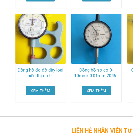
Đồng hồ đo độ dày loại
Đồng hồ so cơ 0-
hiển thị cơ 0-
10mm/ 0.01mm 2046S
10mm/0.01mm, 26 mm
Mitutoyo
throat SM-112 Teclock
XEM THÊM
XEM THÊM
LIÊN HỆ NHÂN VIÊN TƯ VẤN CỦA 