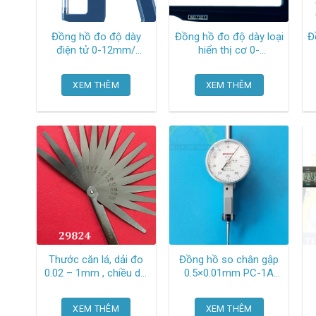
Đồng hồ đo độ dày
Đồng hồ đo độ dày loại
Đ
điện tử 0-12mm/
hiển thị cơ 0-
0,001mm, 21mm throat
10mm/0.01mm,
547-401 Mitutoyo
120mm throat 7321
XEM THÊM
XEM THÊM
Mitutoyo
Thước căn lá, dải đo
Đồng hồ so chân gập
0.02 – 1mm , chiều dài
0.5×0.01mm PC-1A
lá 10cm KP-YS-
Peacock
FG100B17 Korper
XEM THÊM
XEM THÊM