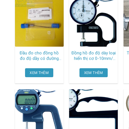
Đầu đo cho đồng hồ
Đồng hồ đo độ dày loại
đo độ dầy có đường
hiển thị cơ 0-10mm/
kính mũi đo 1mm XB-
0.01mm, 30 mm throat
807 Peacock
7301 Mitutoyo
XEM THÊM
XEM THÊM