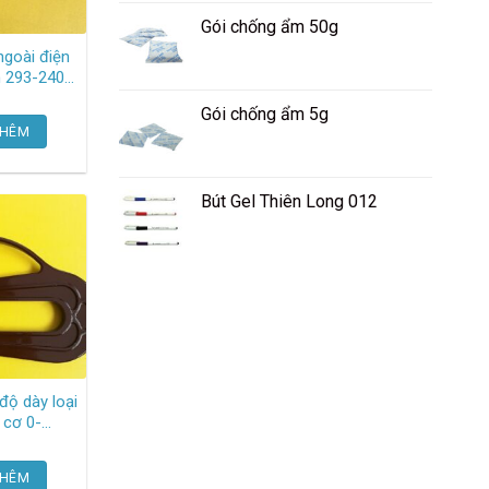
Gói chống ẩm 50g
goài điện
0-
utoyo
Gói chống ẩm 5g
THÊM
Bút Gel Thiên Long 012
độ dày loại
ị cơ 0-
01mm H
ock
THÊM