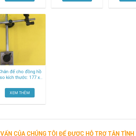
Shinwa
Chân đế cho đồng hồ
so kích thước: 177 x
150 x 50mm, trọng
lượng 1.4kg, lực kẹp
XEM THÊM
600n 7010S-10
Mitutoyo
CHÚNG TÔI ĐỂ ĐƯỢC HỖ TRỢ TẬN TÌNH