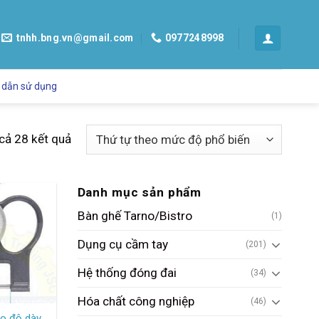
tnhh.bng.vn@gmail.com
0977248998
 dẫn sử dụng
 cả 28 kết quả
Danh mục sản phẩm
Bàn ghế Tarno/Bistro
(1)
Dụng cụ cầm tay
(201)
Hệ thống đóng đai
(34)
Hóa chất công nghiệp
(46)
o độ dày