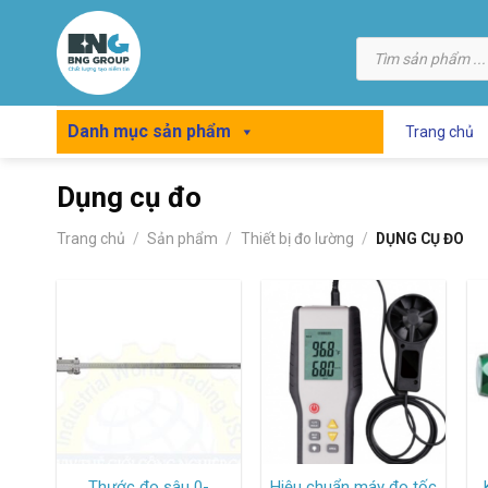
Skip
to
Tìm
kiếm
content
sản
phẩm
Danh mục sản phẩm
Trang chủ
Dụng cụ đo
Trang chủ
/
Sản phẩm
/
Thiết bị đo lường
/
DỤNG CỤ ĐO
Thước đo sâu 0-
Hiệu chuẩn máy đo tốc