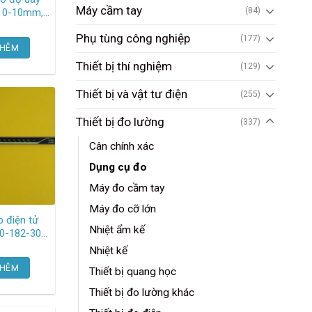
Máy cầm tay
(84)
o 0-10mm,
01mm P-1
Phụ tùng công nghiệp
ock
(177)
THÊM
Thiết bị thí nghiệm
(129)
Thiết bị và vật tư điện
(255)
Thiết bị đo lường
(337)
Cân chính xác
Dụng cụ đo
Máy đo cầm tay
Máy đo cỡ lớn
 điện tử
Nhiệt ẩm kế
toyo
Nhiệt kế
THÊM
Thiết bị quang học
Thiết bị đo lường khác