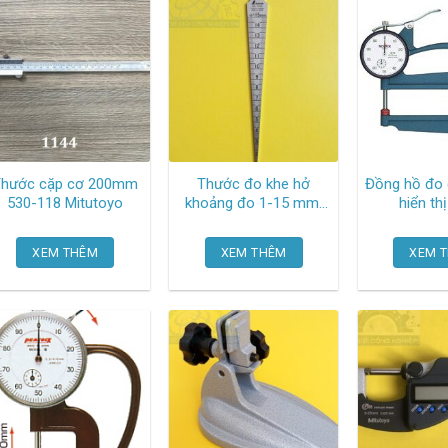
Thước cặp cơ 200mm
Thước đo khe hở
Đồng hồ đo 
530-118 Mitutoyo
khoảng đo 1-15 mm,
hiển th
độ dày 1.2 mm, độ
10mm/0.0
chính xác +/- 0,05 mm,
throat 
XEM THÊM
XEM THÊM
XEM 
độ cứng hv400 62600
Shinwa