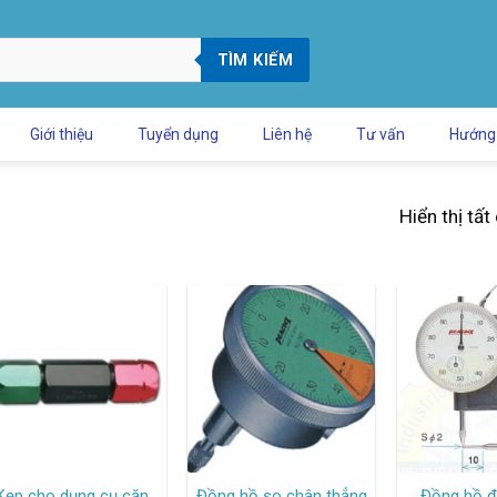
TÌM KIẾM
Giới thiệu
Tuyển dụng
Liên hệ
Tư vấn
Hướng
Hiển thị tất
Kẹp cho dụng cụ căn
Đồng hồ so chân thẳng
Đồng hồ đ