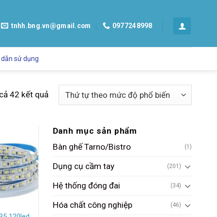
tnhh.bng.vn@gmail.com
0977248998
 dẫn sử dụng
 cả 42 kết quả
Danh mục sản phẩm
Bàn ghế Tarno/Bistro
(1)
Dụng cụ cầm tay
(201)
Hệ thống đóng đai
(34)
Hóa chất công nghiệp
(46)
35 120led