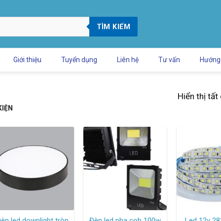
TÌM KIẾM
Giới thiệu
Tuyển dụng
Liên hệ
Tư vấn
Hướng
Hiển thị tất
KIỆN
èn led downlight tròn
Đèn led pha cob 100w
Led 12v 28