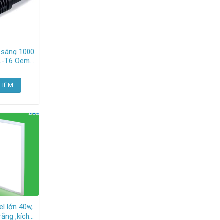
u sáng 1000
48
THÊM
el lớn 40w,
rắng ,kích