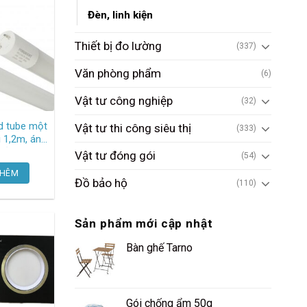
Đèn, linh kiện
Thiết bị đo lường
(337)
Văn phòng phẩm
(6)
Vật tư công nghiệp
(32)
d tube một
Vật tư thi công siêu thị
(333)
i 1,2m, ánh
trắng
Vật tư đóng gói
(54)
PFLNN20LT8 Paragon
THÊM
Đồ bảo hộ
(110)
Sản phẩm mới cập nhật
Bàn ghế Tarno
Gói chống ẩm 50g