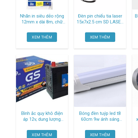
Nhãn in siêu dẻo rộng
Đèn pin chiếu tia laser
B
12mm x dài 8m, chữ
15x7x2.5 cm SD LASER
đen trên nền vàng
303 (tia xanh) Oem-
TZe-FX631 Brother
2028
XEM THÊM
XEM THÊM
Bình ắc quy khô điện
Bóng đèn tuýp led t8
áp 12v, dung lượng
60cm 9w ánh sáng
100ah/20hr 115D33C
trắng 6500k TGCN-
c
Gs
27935 Mpe
XEM THÊM
XEM THÊM