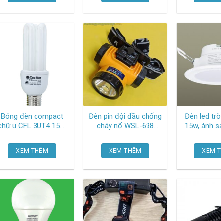
Panasonic
Panas
Bóng đèn compact
Đèn pin đội đầu chống
Đèn led tr
hữ u CFL 3UT4 15W
cháy nổ WSL-698
15w, ánh s
H8 (ánh sáng vàng)
Wasing
kích thước:
Rạng đông
55mm, kí
XEM THÊM
XEM THÊM
XEM 
khoét lỗ
NNNC75
Panas
,10Cái