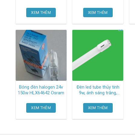
kích thước ø118 x
a1 TGC
210mm LB-40T Mpe
XEM THÊM
XEM THÊM
Bóng đèn halogen 24v
Đèn led tube thủy tinh
150w HLX64642 Osram
9w, ánh sáng trắng,
kích thước 600 x 26
mm GT8-60T Mpe ,25
XEM THÊM
XEM THÊM
cái/thùng