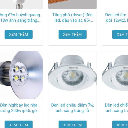
òng đèn huỳnh quang
Tăng phô (driver) đèn
Đèn led âm 
18w ánh sáng trắng
led, đầu vào ac 85-
đôi 12wx2, 
ĐQ-CFL-3U-T4-18W-
265v 50/60hz đầu ra
lỗ khoét 110×180(mm),
DL Điện quang
12-25vdc, 15 x 8 x
ánh sáng vàng 
XEM THÊM
XEM THÊM
XEM 
2.5cm 4-7W Oem-866
532
Đèn highbay led nhà
Đèn led chiếu điểm 7w,
Đèn led chi
xưởng 200w ip65, góc
ánh sáng trắng, lỗ
ánh sáng tru
hiếu 120 độ ZHB200
khoét 80mm, chỉnh
khoét 80m
Oem-2495
góc 60 độ
góc 6
XEM THÊM
XEM THÊM
XEM 
NNNC7628188
NNNC76