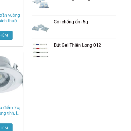
trần vuông
kích thước
Gói chống ẩm 5g
TGCN-
THÊM
99 Oem-2958
Bút Gel Thiên Long 012
ếu điểm 7w,
ng tính, lỗ
m, chỉnh
0 độ
THÊM
29188