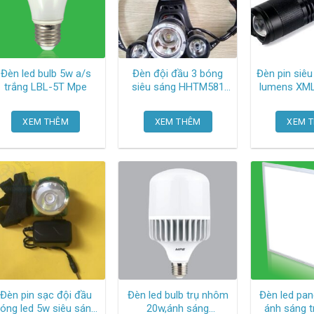
Đèn led bulb 5w a/s
Đèn đội đầu 3 bóng
Đèn pin siê
trắng LBL-5T Mpe
siêu sáng HHTM581
lumens XML-T6 Oem-
Oem-1227
24
XEM THÊM
XEM THÊM
XEM 
Đèn pin sạc đội đầu
Đèn led bulb trụ nhôm
Đèn led pan
óng led 5w siêu sáng
20w,ánh sáng
ánh sáng t