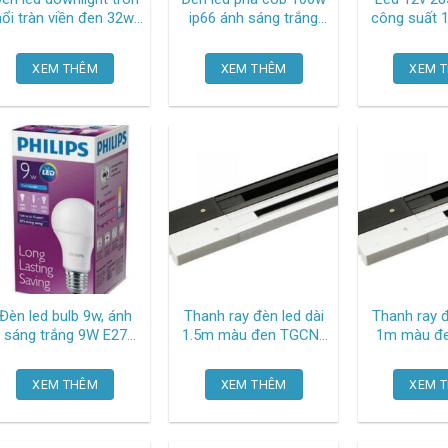
nổi tràn viền đen 32w,
ip66 ánh sáng trắng
công suất 
kích thước φ225mm x
TGCN-53521 Oem-
bảng mạch
0mm, ánh sáng trắng
2833
thép TGCN-53451
XEM THÊM
XEM THÊM
XEM 
ries srdl SRDLB-32T
Oe
Mpe
Đèn led bulb 9w, ánh
Thanh ray đèn led dài
Thanh ray đ
sáng trắng 9W E27
1.5m màu đen TGCN-
1m màu đen TG
6500K Philips
53432 Oem-2846
53286 O
XEM THÊM
XEM THÊM
XEM 