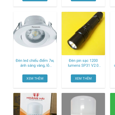
Đèn led chiếu điểm 7w,
Đèn pin sạc 1200
ánh sáng vàng, lỗ
lumens SP31 V2.0
c
khoét 80mm, chỉnh
Sofirn
góc 60 độ
XEM THÊM
XEM THÊM
NNNC7624188
Panasonic