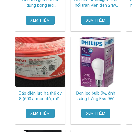
dụng bóng led
nổi tràn viền đen 24w,
220v/50hz, kích thước
kích thước φ175mm x
øxh 118x100mm
40mm, ánh sáng trắng
4
XEM THÊM
XEM THÊM
SDFB803 (Loại tròn –
series srdl SRDLB-24T
se
màu đen) Duhal
Mpe
Cáp điện lực hạ thế cv
Đèn led bulb 9w, ánh
8 (600v) màu đỏ, ruột
sáng trắng Ess 9W
đồng cấp 2, cách điện
6500K E27 A60 Philips
bằng pvc 56000153
XEM THÊM
XEM THÊM
TGCN-53446 Cadivi
,100 m/cuộn