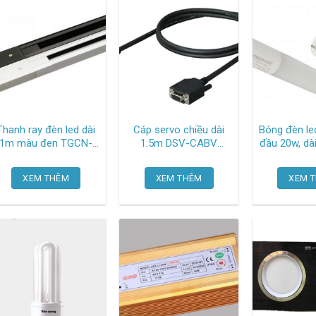
Thanh ray đèn led dài
Cáp servo chiều dài
Bóng đèn le
1m màu đen TGCN-
1.5m DSV-CABV
đầu 20w, dà
53286 Oem-866
Mitsubishi
sáng 
XEM THÊM
XEM THÊM
XEM 