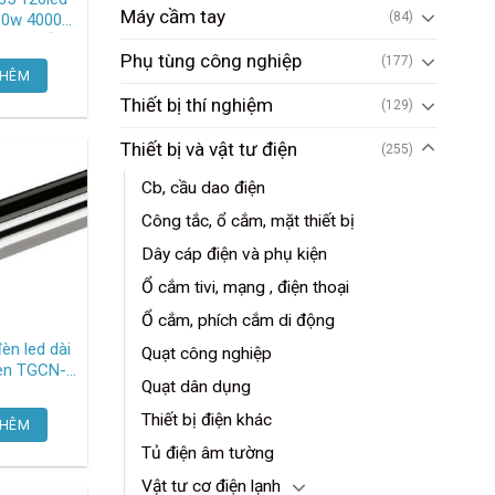
Máy cầm tay
(84)
10w 4000k,
 dây dẫn
Phụ tùng công nghiệp
(177)
THÊM
m-2846 ,5 mét/cuộn
Thiết bị thí nghiệm
(129)
Thiết bị và vật tư điện
(255)
Cb, cầu dao điện
Công tắc, ổ cắm, mặt thiết bị
Dây cáp điện và phụ kiện
Ổ cắm tivi, mạng , điện thoại
Ổ cắm, phích cắm di động
èn led dài
Quạt công nghiệp
CN-
Quạt dân dụng
em-2846
Thiết bị điện khác
THÊM
Tủ điện âm tường
Vật tư cơ điện lạnh