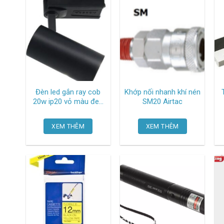
Đèn led gắn ray cob
Khớp nối nhanh khí nén
20w ip20 vỏ màu đen
SM20 Airtac
ánh sáng vàng, kích
thước ø63 x dài 140 x
XEM THÊM
XEM THÊM
rộng 110 x cao 140 R-
KS-20A-D Kosoom