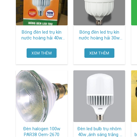
Bóng đèn led trụ kín
Bóng đèn led trụ kín
nước hoàng hải 40w
nước hoàng hải 30w
HH-LT40W Hoàng hải
ánh sáng trắng HH-
LT30W Hoàng hải
XEM THÊM
XEM THÊM
Đèn halogen 100w
Đèn led bulb trụ nhôm
PAR38 Oem-2670
40w ,ánh sáng trắng ,
b