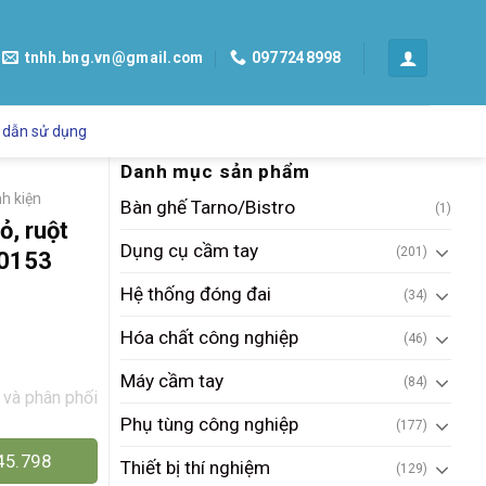
tnhh.bng.vn@gmail.com
0977248998
 dẫn sử dụng
Danh mục sản phẩm
nh kiện
Bàn ghế Tarno/Bistro
(1)
ỏ, ruột
Dụng cụ cầm tay
(201)
00153
Hệ thống đóng đai
(34)
Hóa chất công nghiệp
(46)
Máy cầm tay
(84)
 và phân phối
Phụ tùng công nghiệp
(177)
45.798
Thiết bị thí nghiệm
(129)