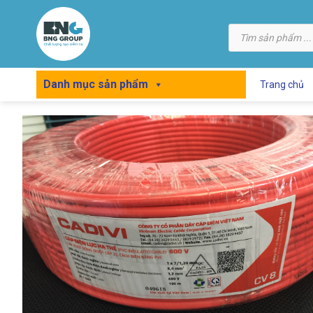
Skip
to
Tìm
kiếm
content
sản
phẩm
Danh mục sản phẩm
Trang chủ