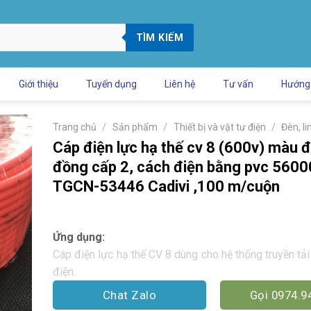
TÌM KIẾM
Giới thiệu
Tuyển dụng
Liên hệ
Tư vấn
Hướng
/
/
/
Trang chủ
Sản phẩm
Thiết bị và vật tư điện
Đèn, li
Cáp điện lực hạ thế cv 8 (600v) màu đ
đồng cấp 2, cách điện bằng pvc 560
TGCN-53446 Cadivi ,100 m/cuộn
Ứng dụng:
Cáp điện lực hạ thế CV 8 dùng cho hệ thống truyền tải
điện.
Chat Zalo
Gọi 0974.9