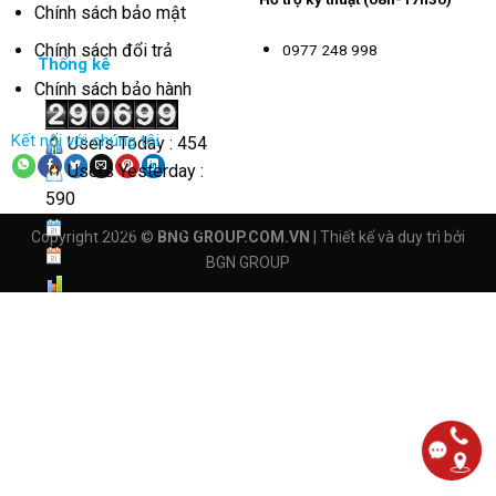
Chính sách bảo mật
Chính sách đổi trả
0977 248 998
Thống kê
Chính sách bảo hành
Kết nối với chúng tôi
Users Today : 454
Users Yesterday :
590
This Month : 3256
Copyright 2026 ©
BNG GROUP.COM.VN
| Thiết kế và duy trì bởi
This Year : 40579
BGN GROUP
Total Users :
290699
Views Today : 2926
Total views :
4162606
Who's Online : 4
Your IP Address :
65.108.72.208