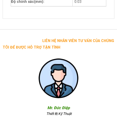
Độ chính xác(mm):
0.03
LIÊN HỆ NHÂN VIÊN TƯ VẤN CỦA CHÚNG
TÔI ĐỂ ĐƯỢC HỖ TRỢ TẬN TÌNH
Mr. Đức Điệp
Thiết Bị Kỹ Thuật