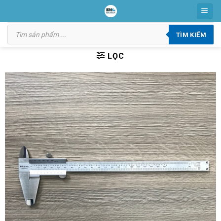
Skip
to
Tìm
content
kiếm
TÌM KIẾM
sản
phẩm
LỌC