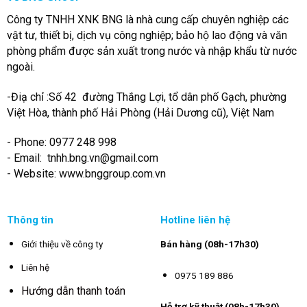
Công ty TNHH XNK BNG là nhà cung cấp chuyên nghiệp các
vật tư, thiết bị, dịch vụ công nghiệp; bảo hộ lao động và văn
phòng phẩm được sản xuất trong nước và nhập khẩu từ nước
ngoài.
-Điạ chỉ :Số 42 đường Thắng Lợi, tổ dân phố Gạch, phường
Việt Hòa, thành phố Hải Phòng (Hải Dương cũ), Việt Nam
- Phone: 0977 248 998
- Email:
tnhh.bng.vn@gmail.com
- Website: www.bnggroup.com.vn
Thông tin
Hotline liên hệ
Giới thiệu về công ty
Bán hàng (08h-17h30)
Liên hệ
0975 189 886
Hướng dẫn thanh toán
Hỗ trợ kỹ thuật (08h-17h30)