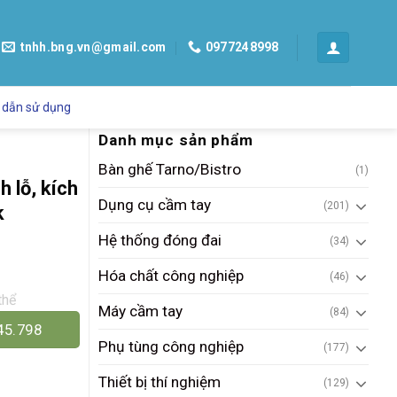
tnhh.bng.vn@gmail.com
0977248998
 dẫn sử dụng
Danh mục sản phẩm
Bàn ghế Tarno/Bistro
(1)
 lỗ, kích
Dụng cụ cầm tay
(201)
k
Hệ thống đóng đai
(34)
Hóa chất công nghiệp
(46)
thể
Máy cầm tay
(84)
45.798
Phụ tùng công nghiệp
(177)
Thiết bị thí nghiệm
(129)