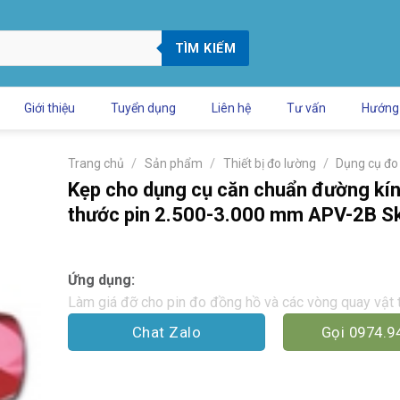
TÌM KIẾM
Giới thiệu
Tuyển dụng
Liên hệ
Tư vấn
Hướng
/
/
/
Trang chủ
Sản phẩm
Thiết bị đo lường
Dụng cụ đo
Kẹp cho dụng cụ căn chuẩn đường kính
thước pin 2.500-3.000 mm APV-2B S
Ứng dụng:
Làm giá đỡ cho pin đo đồng hồ và các vòng quay vật 
Chat Zalo
Gọi 0974.9