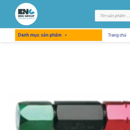
Skip
to
Tìm
kiếm
content
sản
phẩm
Danh mục sản phẩm
Trang chủ