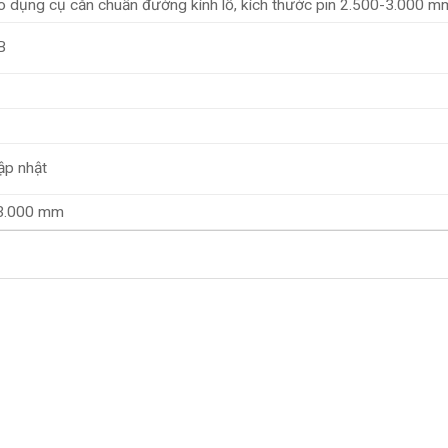
o dụng cụ căn chuẩn đường kính lỗ, kích thước pin 2.500-3.000 m
B
ập nhật
3.000 mm