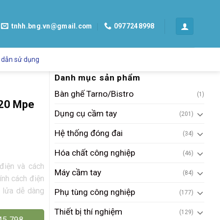
tnhh.bng.vn@gmail.com
0977248998
 dẫn sử dụng
Danh mục sản phẩm
Bàn ghế Tarno/Bistro
(1)
-20 Mpe
Dụng cụ cầm tay
(201)
Hệ thống đóng đai
(34)
Hóa chất công nghiệp
(46)
điện và cách
Máy cầm tay
(84)
ính cách điện
t lửa dễ dàng
Phụ tùng công nghiệp
(177)
Thiết bị thí nghiệm
(129)
45.798