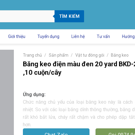
TÌM KIẾM
Giới thiệu
Tuyển dụng
Liên hệ
Tư vấn
Hướng
/
/
/
Trang chủ
Sản phẩm
Vật tư đóng gói
Băng keo
Băng keo điện màu đen 20 yard BKD
,10 cuộn/cây
Ứng dụng:
Chức năng chủ yếu của loại băng keo này là cách 
nhiệt. So với các loại băng dính thông thường, băng d
rất khó bắt lửa, cháy rất chậm và cho phép dập tắ
hơn.
Chat Zalo
Gọi 0974.9