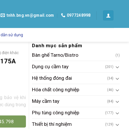
tnhh.bng.vn@gmail.com
0977248998
 dẫn sử dụng
Danh mục sản phẩm
ị điện khác
Bàn ghế Tarno/Bistro
(1)
 175A
Dụng cụ cầm tay
(201)
Hệ thống đóng đai
(34)
Hóa chất công nghiệp
(46)
g bảo vệ khi
Máy cầm tay
(84)
ợc dùng trong
Phụ tùng công nghiệp
(177)
45.798
Thiết bị thí nghiệm
(129)