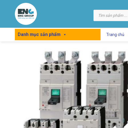
Skip
to
Tìm
kiếm
content
sản
phẩm
Danh mục sản phẩm
Trang chủ