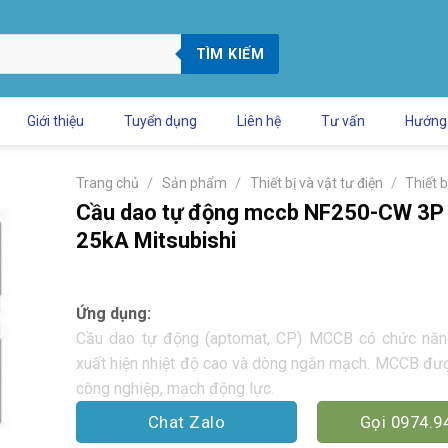
TÌM KIẾM
Giới thiệu
Tuyển dụng
Liên hệ
Tư vấn
Hướng
/
/
/
Trang chủ
Sản phẩm
Thiết bị và vật tư điện
Thiết b
Cầu dao tự động mccb NF250-CW 3P
25kA Mitsubishi
Ứng dụng:
Cầu dao tự động (aptomat, CP) MCCB có chức năn
xuất hiện nhiệt độ cao và dòng ngắn mạch. MCCB đư
công nghiệp, mạch động lực.
Chat Zalo
Gọi 0974.9