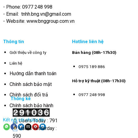
- Phone: 0977 248 998
- Email:
tnhh.bng.vn@gmail.com
- Website: www.bnggroup.com.vn
Thông tin
Hotline liên hệ
Giới thiệu về công ty
Bán hàng (08h-17h30)
Liên hệ
0975 189 886
Hướng dẫn thanh toán
Hỗ trợ kỹ thuật (08h-17h30)
Chính sách bảo mật
Chính sách đổi trả
0977 248 998
Thống kê
Chính sách bảo hành
Kết nối với chúng tôi
Users Today : 791
Users Yesterday :
590