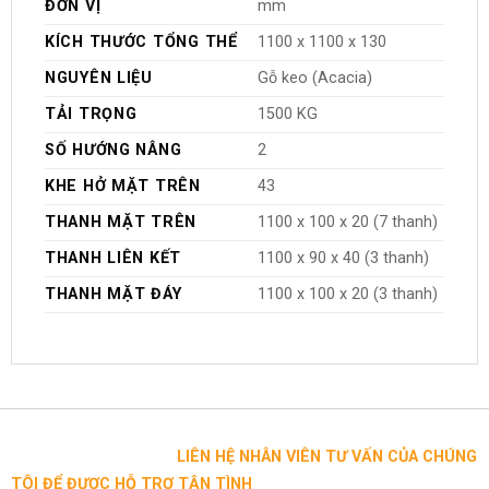
ĐƠN VỊ
mm
KÍCH THƯỚC TỔNG THỂ
1100 x 1100 x 130
NGUYÊN LIỆU
Gỗ keo (Acacia)
TẢI TRỌNG
1500 KG
SỐ HƯỚNG NÂNG
2
KHE HỞ MẶT TRÊN
43
THANH MẶT TRÊN
1100 x 100 x 20 (7 thanh)
THANH LIÊN KẾT
1100 x 90 x 40 (3 thanh)
THANH MẶT ĐÁY
1100 x 100 x 20 (3 thanh)
LIÊN HỆ NHÂN VIÊN TƯ VẤN CỦA CHÚNG
TÔI ĐỂ ĐƯỢC HỖ TRỢ TẬN TÌNH