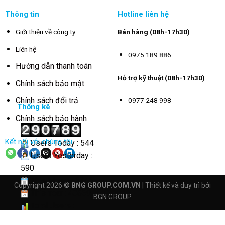
Thông tin
Hotline liên hệ
Giới thiệu về công ty
Bán hàng (08h-17h30)
Liên hệ
0975 189 886
Hướng dẫn thanh toán
Hỗ trợ kỹ thuật (08h-17h30)
Chính sách bảo mật
Chính sách đổi trả
0977 248 998
Thống kê
Chính sách bảo hành
Kết nối với chúng tôi
Users Today : 544
Users Yesterday :
590
This Month : 3346
Copyright 2026 ©
BNG GROUP.COM.VN
| Thiết kế và duy trì bởi
This Year : 40669
BGN GROUP
Total Users :
290789