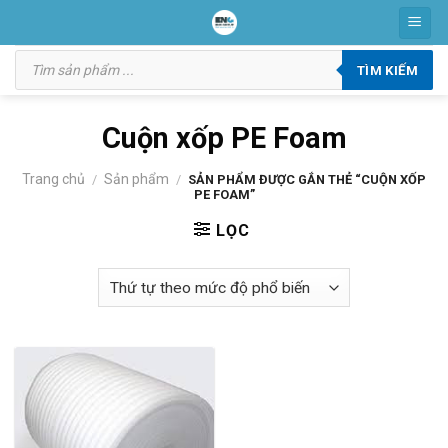
Skip
to
Tìm
content
kiếm
TÌM KIẾM
sản
phẩm
Cuộn xốp PE Foam
Trang chủ
Sản phẩm
/
/
SẢN PHẨM ĐƯỢC GẮN THẺ “CUỘN XỐP
PE FOAM”
LỌC