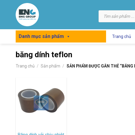
Skip
to
Tìm
kiếm
content
sản
phẩm
Danh mục sản phẩm
Trang chủ
băng dính teflon
Trang chủ
/
Sản phẩm
/
SẢN PHẨM ĐƯỢC GẮN THẺ “BĂNG 
Băng dính vải chịu nhiệt