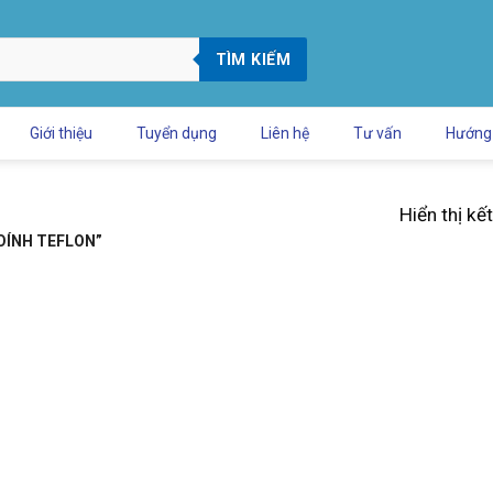
TÌM KIẾM
Giới thiệu
Tuyển dụng
Liên hệ
Tư vấn
Hướng
Hiển thị kế
DÍNH TEFLON”