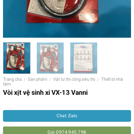
Trang chủ
/
Sản phẩm
/
Vật tư thi công siêu thị
/
Thiết bị nhà
tắm
Vòi xịt vệ sinh xi VX-13 Vanni
Chat Zalo
Gọi 0974.945.798