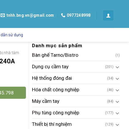
tnhh.bng.vn@gmail.com
0977248998
 dẫn sử dụng
Danh mục sản phẩm
 bị nhà tắm
Bàn ghế Tarno/Bistro
(1)
S240A
Dụng cụ cầm tay
(201)
Hệ thống đóng đai
(34)
Hóa chất công nghiệp
(46)
45.798
Máy cầm tay
(84)
Phụ tùng công nghiệp
(177)
Thiết bị thí nghiệm
(129)