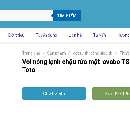
TÌM KIẾM
Giới thiệu
Tuyển dụng
Liên hệ
Tư vấn
Hướng
/
/
/
Trang chủ
Sản phẩm
Vật tư thi công siêu thị
Thiết
Vòi nóng lạnh chậu rửa mặt lavabo T
Toto
Chat Zalo
Gọi 0974.9