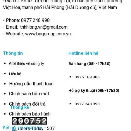
-Điạ chỉ :Số 42 đường Thắng Lợi, tổ dân phố Gạch, phường
Việt Hòa, thành phố Hải Phòng (Hải Dương cũ), Việt Nam
- Phone: 0977 248 998
- Email:
tnhh.bng.vn@gmail.com
- Website: www.bnggroup.com.vn
Thông tin
Hotline liên hệ
Giới thiệu về công ty
Bán hàng (08h-17h30)
Liên hệ
0975 189 886
Hướng dẫn thanh toán
Hỗ trợ kỹ thuật (08h-17h30)
Chính sách bảo mật
Chính sách đổi trả
0977 248 998
Thống kê
Chính sách bảo hành
Kết nối với chúng tôi
Users Today : 507