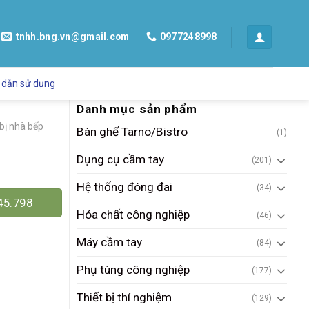
tnhh.bng.vn@gmail.com
0977248998
 dẫn sử dụng
Danh mục sản phẩm
 bị nhà bếp
Bàn ghế Tarno/Bistro
(1)
Dụng cụ cầm tay
(201)
Hệ thống đóng đai
(34)
45.798
Hóa chất công nghiệp
(46)
Máy cầm tay
(84)
Phụ tùng công nghiệp
(177)
Thiết bị thí nghiệm
(129)