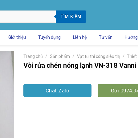
TÌM KIẾM
Giới thiệu
Tuyển dụng
Liên hệ
Tư vấn
Hướng
/
/
/
Trang chủ
Sản phẩm
Vật tư thi công siêu thị
Thiết
Vòi rửa chén nóng lạnh VN-318 Vanni
Chat Zalo
Gọi 0974.9