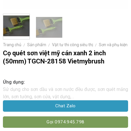
Trang chủ
/
Sản phẩm
/
Vật tư thi công siêu thị
/
Sơn và phụ kiện
Cọ quét sơn việt mỹ cán xanh 2 inch
(50mm) TGCN-28158 Vietmybrush
Ứng dụng:
Sử dụng cho sơn dầu và sơn nước đều được, sơn quét mảng
lớn, sơn tường, sơn cửa, vật dụng,…
Chat Zalo
Gọi 0974.945.798