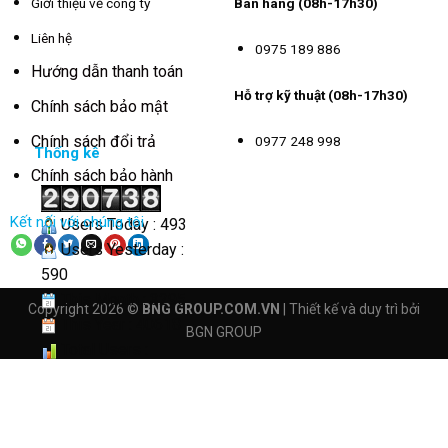
Giới thiệu về công ty
Bán hàng (08h-17h30)
Liên hệ
0975 189 886
Hướng dẫn thanh toán
Hỗ trợ kỹ thuật (08h-17h30)
Chính sách bảo mật
Chính sách đổi trả
0977 248 998
Thống kê
Chính sách bảo hành
Kết nối với chúng tôi
Users Today : 493
Users Yesterday :
590
This Month : 3295
Copyright 2026 ©
BNG GROUP.COM.VN
| Thiết kế và duy trì bởi
This Year : 40618
BGN GROUP
Total Users :
290738
Views Today : 3374
Total views :