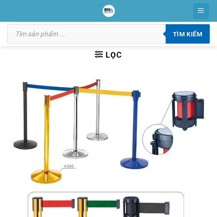
Skip
to
Tìm
content
kiếm
TÌM KIẾM
sản
phẩm
LỌC