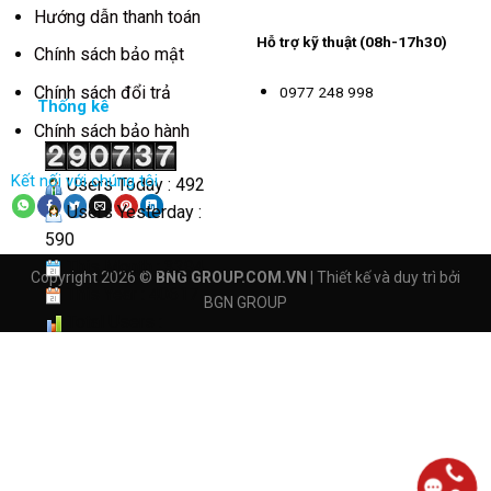
Hướng dẫn thanh toán
Hỗ trợ kỹ thuật (08h-17h30)
Chính sách bảo mật
Chính sách đổi trả
0977 248 998
Thống kê
Chính sách bảo hành
Kết nối với chúng tôi
Users Today : 492
Users Yesterday :
590
This Month : 3294
Copyright 2026 ©
BNG GROUP.COM.VN
| Thiết kế và duy trì bởi
This Year : 40617
BGN GROUP
Total Users :
290737
Views Today : 3368
Total views :
4163048
Who's Online : 2
Your IP Address :