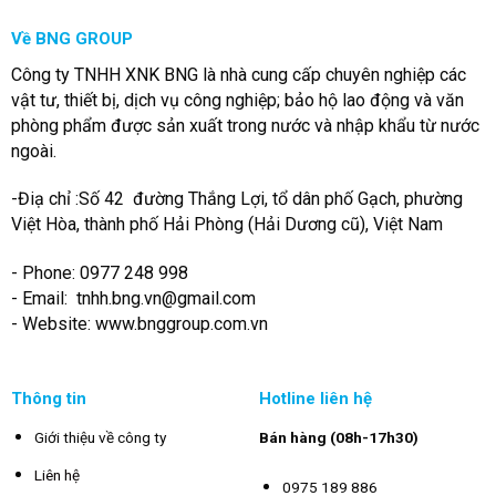
Về BNG GROUP
Công ty TNHH XNK BNG là nhà cung cấp chuyên nghiệp các
vật tư, thiết bị, dịch vụ công nghiệp; bảo hộ lao động và văn
phòng phẩm được sản xuất trong nước và nhập khẩu từ nước
ngoài.
-Điạ chỉ :Số 42 đường Thắng Lợi, tổ dân phố Gạch, phường
Việt Hòa, thành phố Hải Phòng (Hải Dương cũ), Việt Nam
- Phone: 0977 248 998
- Email:
tnhh.bng.vn@gmail.com
- Website: www.bnggroup.com.vn
Thông tin
Hotline liên hệ
Giới thiệu về công ty
Bán hàng (08h-17h30)
Liên hệ
0975 189 886