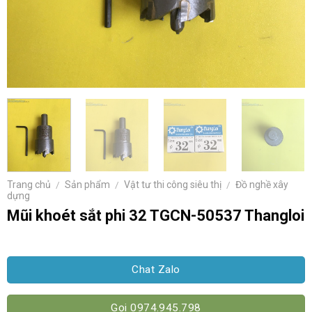
Trang chủ
/
Sản phẩm
/
Vật tư thi công siêu thị
/
Đồ nghề xây
dựng
Mũi khoét sắt phi 32 TGCN-50537 Thangloi
Chat Zalo
Gọi 0974.945.798