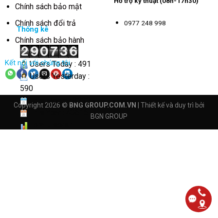
Hỗ trợ kỹ thuật (08h-17h30)
Chính sách bảo mật
Chính sách đổi trả
0977 248 998
Thống kê
Chính sách bảo hành
Kết nối với chúng tôi
Users Today : 491
Users Yesterday :
590
This Month : 3293
Copyright 2026 ©
BNG GROUP.COM.VN
| Thiết kế và duy trì bởi
This Year : 40616
BGN GROUP
Total Users :
290736
Views Today : 3324
Total views :
4163004
Who's Online : 6
Your IP Address :
65.108.72.208