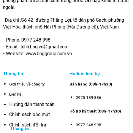
phòng phẩm được sản xuất trong nước và nhập khẩu từ nước
ngoài.
-Điạ chỉ :Số 42 đường Thắng Lợi, tổ dân phố Gạch, phường
Việt Hòa, thành phố Hải Phòng (Hải Dương cũ), Việt Nam
- Phone: 0977 248 998
- Email:
tnhh.bng.vn@gmail.com
- Website: www.bnggroup.com.vn
Thông tin
Hotline liên hệ
Giới thiệu về công ty
Bán hàng (08h-17h30)
Liên hệ
0975 189 886
Hướng dẫn thanh toán
Hỗ trợ kỹ thuật (08h-17h30)
Chính sách bảo mật
Chính sách đổi trả
0977 248 998
Thống kê