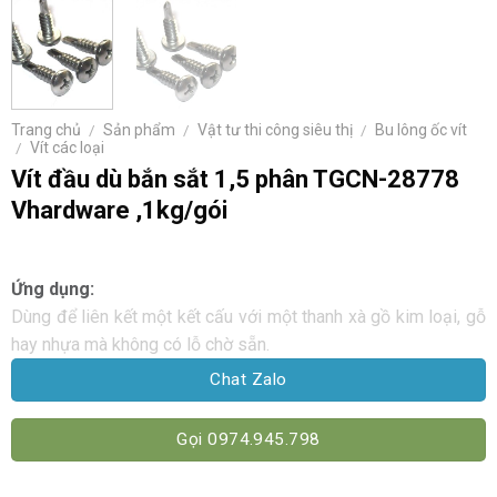
Trang chủ
/
Sản phẩm
/
Vật tư thi công siêu thị
/
Bu lông ốc vít
/
Vít các loại
Vít đầu dù bắn sắt 1,5 phân TGCN-28778
Vhardware ,1kg/gói
Ứng dụng:
Dùng để liên kết một kết cấu với một thanh xà gồ kim loại, gỗ
hay nhựa mà không có lỗ chờ sẵn.
Chat Zalo
Gọi 0974.945.798