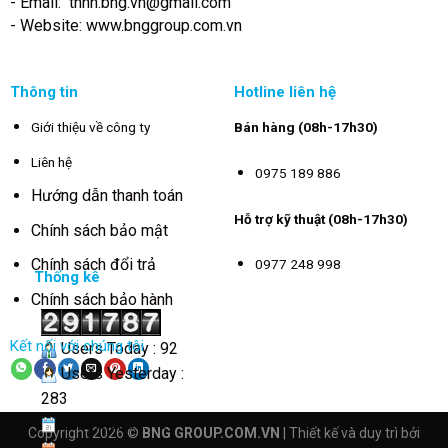
- Email:
tnhh.bng.vn@gmail.com
- Website: www.bnggroup.com.vn
Thông tin
Hotline liên hệ
Giới thiệu về công ty
Bán hàng (08h-17h30)
Liên hệ
0975 189 886
Hướng dẫn thanh toán
Hỗ trợ kỹ thuật (08h-17h30)
Chính sách bảo mật
Chính sách đổi trả
0977 248 998
Thống kê
Chính sách bảo hành
Kết nối với chúng tôi
Users Today : 92
Users Yesterday :
283
This Month : 4344
Copyright 2026 ©
BNG GROUP.COM.VN
| Thiết kế và duy trì bởi