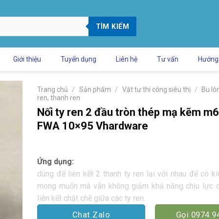
TÌM KIẾM
Giới thiệu
Tuyển dụng
Liên hệ
Tư vấn
Hướng
/
/
/
Trang chủ
Sản phẩm
Vật tư thi công siêu thị
Bu lô
ren, thanh ren
Nối ty ren 2 đầu tròn thép mạ kẽm 
FWA 10×95 Vhardware
Ứng dụng:
dùng để liên kết 2 thanh ty ren lại với nhau để có k
mong muốn mà vẫn không giảm khả năng chịu lực c
liên kết chặt chẽ giữa các ty ren.
Chat Zalo
Gọi 0974.9