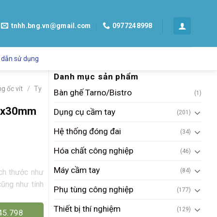
tnhh.bng.vn@gmail.com
0977248998
 dẫn sử dụng
Danh mục sản phẩm
/
ng ốc vít
Ty
Bàn ghế Tarno/Bistro
(1)
m6x30mm
Dụng cụ cầm tay
(201)
Hệ thống đóng đai
(34)
Hóa chất công nghiệp
(46)
Máy cầm tay
(84)
ích thước như
ũng như tính
Phụ tùng công nghiệp
(177)
Thiết bị thí nghiệm
(129)
45.798