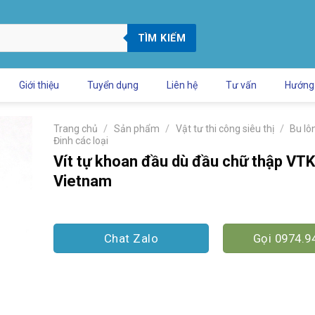
TÌM KIẾM
Giới thiệu
Tuyển dụng
Liên hệ
Tư vấn
Hướng
/
/
/
Trang chủ
Sản phẩm
Vật tư thi công siêu thị
Bu lô
Đinh các loại
Vít tự khoan đầu dù đầu chữ thập V
Vietnam
Chat Zalo
Gọi 0974.9