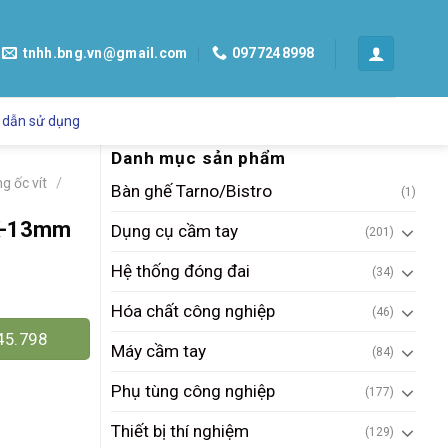
tnhh.bng.vn@gmail.com
0977248998
 dẫn sử dụng
Danh mục sản phẩm
/
ng ốc vít
Bàn ghế Tarno/Bistro
(1)
TK-13mm
Dụng cụ cầm tay
(201)
Hệ thống đóng đai
(34)
Hóa chất công nghiệp
(46)
45.798
Máy cầm tay
(84)
Phụ tùng công nghiệp
(177)
Thiết bị thí nghiệm
(129)