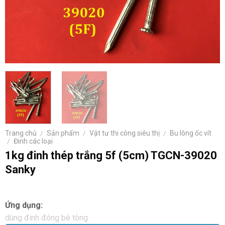
Trang chủ
/
Sản phẩm
/
Vật tư thi công siêu thị
/
Bu lông ốc vít
/
Đinh các loại
1kg đinh thép trắng 5f (5cm) TGCN-39020
Sanky
Ứng dụng:
dùng đinh đóng bê tông.