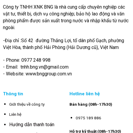
Công ty TNHH XNK BNG là nhà cung cấp chuyên nghiệp các
vật tư, thiết bị, dịch vụ công nghiệp; bảo hộ lao động và văn
phòng phẩm được sản xuất trong nước và nhập khẩu từ nước
ngoài.
-Điạ chỉ :Số 42 đường Thắng Lợi, tổ dân phố Gạch, phường
Việt Hòa, thành phố Hải Phòng (Hải Dương cũ), Việt Nam
- Phone: 0977 248 998
- Email:
tnhh.bng.vn@gmail.com
- Website: www.bnggroup.com.vn
Thông tin
Hotline liên hệ
Giới thiệu về công ty
Bán hàng (08h-17h30)
Liên hệ
0975 189 886
Hướng dẫn thanh toán
Hỗ trợ kỹ thuật (08h-17h30)