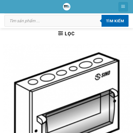
Skip
to
Tìm
content
kiếm
TÌM KIẾM
sản
phẩm
LỌC