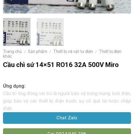
Trang chủ
/
Sản phẩm
/
Thiết bị và vật tư điện
/
Thiết bị điện
khác
Cầu chì sứ 14×51 RO16 32A 500V Miro
Ứng dụng:
Cầu trì ống đóng vai trò là người bảo vệ trong mạng lưới điện,
giúp bảo vệ các thiết bị điện trước sự cố quá tải hoặc chập
điện.
Chat Zalo