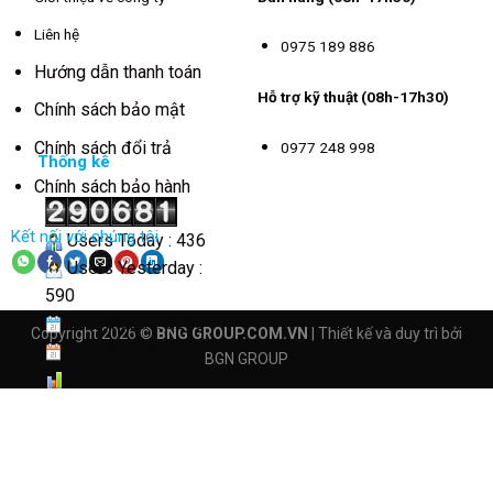
Liên hệ
0975 189 886
Hướng dẫn thanh toán
Hỗ trợ kỹ thuật (08h-17h30)
Chính sách bảo mật
Chính sách đổi trả
0977 248 998
Thống kê
Chính sách bảo hành
Kết nối với chúng tôi
Users Today : 436
Users Yesterday :
590
This Month : 3238
Copyright 2026 ©
BNG GROUP.COM.VN
| Thiết kế và duy trì bởi
This Year : 40561
BGN GROUP
Total Users :
290681
Views Today : 2218
Total views :
4161898