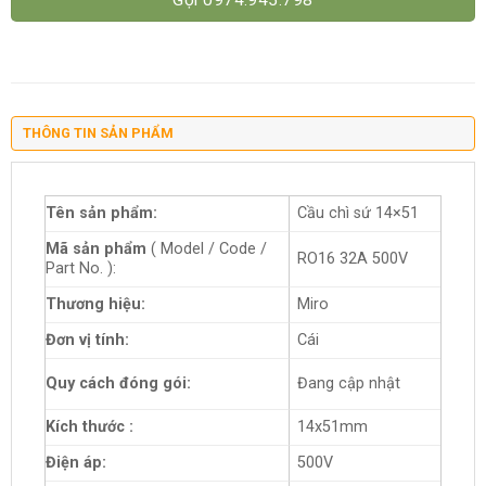
Gọi 0974.945.798
THÔNG TIN SẢN PHẨM
Tên sản phẩm:
Cầu chì sứ 14×51
Mã sản phẩm
( Model / Code /
RO16 32A 500V
Part No. ):
Thương hiệu:
Miro
Đơn vị tính:
Cái
Quy cách đóng gói:
Đang cập nhật
Kích thước :
14x51mm
Điện áp:
500V