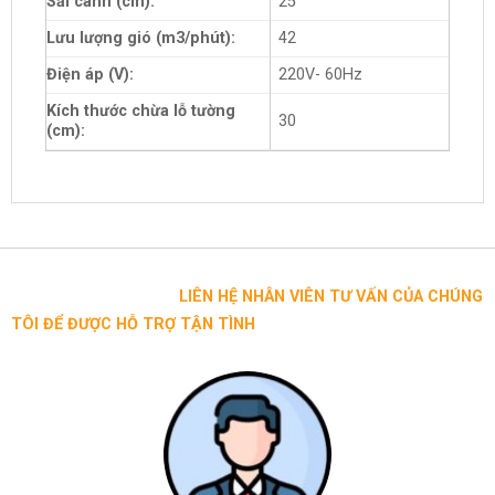
Sải cánh (cm):
25
Lưu lượng gió (m3/phút):
42
Điện áp (V):
220V- 60Hz
Kích thước chừa lỗ tường
30
(cm):
LIÊN HỆ NHÂN VIÊN TƯ VẤN CỦA CHÚNG
TÔI ĐỂ ĐƯỢC HỖ TRỢ TẬN TÌNH