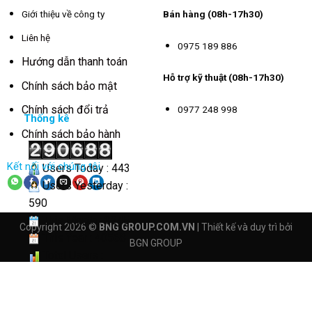
Giới thiệu về công ty
Bán hàng (08h-17h30)
Liên hệ
0975 189 886
Hướng dẫn thanh toán
Hỗ trợ kỹ thuật (08h-17h30)
Chính sách bảo mật
Chính sách đổi trả
0977 248 998
Thống kê
Chính sách bảo hành
Kết nối với chúng tôi
Users Today : 443
Users Yesterday :
590
This Month : 3245
Copyright 2026 ©
BNG GROUP.COM.VN
| Thiết kế và duy trì bởi
This Year : 40568
BGN GROUP
Total Users :
290688
Views Today : 2330
Total views :