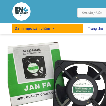
Skip
to
Tìm
kiếm
content
sản
phẩm
Danh mục sản phẩm
Trang chủ