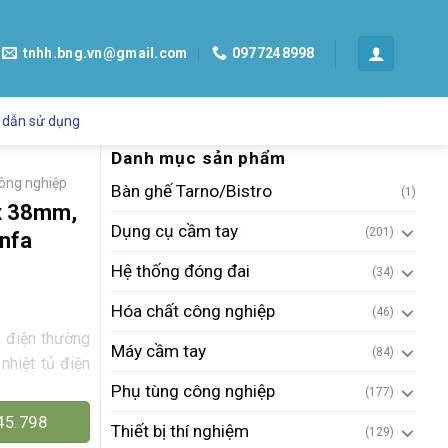
tnhh.bng.vn@gmail.com
0977248998
 dẫn sử dụng
Danh mục sản phẩm
ông nghiệp
Bàn ghế Tarno/Bistro
(1)
 x 38mm,
Dụng cụ cầm tay
(201)
nfa
Hệ thống đóng đai
(34)
Hóa chất công nghiệp
(46)
ủ điện thường
Máy cầm tay
(84)
nhiệt tủ điện
Phụ tùng công nghiệp
(177)
45.798
Thiết bị thí nghiệm
(129)