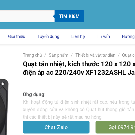
TÌM KIẾM
Giới thiệu
Tuyển dụng
Liên hệ
Tư vấn
Hướng
/
/
/
Trang chủ
Sản phẩm
Thiết bị và vật tư điện
Quạt c
Quạt tản nhiệt, kích thước 120 x 120
điện áp ac 220/240v XF1232ASHL Ja
Ứng dụng:
Khi hoạt động tủ điện sinh nhiệt rất cao, nếu trong t
xuyên đóng cửa và không có Quạt hút thông gió tản 
thì các thiết bị này sẽ rất mau hư hỏng.
Chat Zalo
Gọi 0974.9