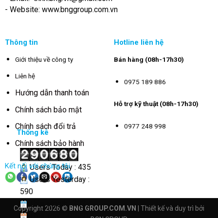
- Website: www.bnggroup.com.vn
Thông tin
Hotline liên hệ
Giới thiệu về công ty
Bán hàng (08h-17h30)
Liên hệ
0975 189 886
Hướng dẫn thanh toán
Hỗ trợ kỹ thuật (08h-17h30)
Chính sách bảo mật
Chính sách đổi trả
0977 248 998
Thống kê
Chính sách bảo hành
Kết nối với chúng tôi
Users Today : 435
Users Yesterday :
590
This Month : 3237
Copyright 2026 ©
BNG GROUP.COM.VN
| Thiết kế và duy trì bởi
This Year : 40560