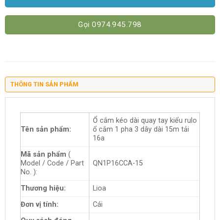
Gọi 0974.945.798
THÔNG TIN SẢN PHẨM
Ổ cắm kéo dài quay tay kiểu rulo
Tên sản phẩm:
ổ cắm 1 pha 3 dây dài 15m tải
16a
Mã sản phẩm
(
Model / Code / Part
QN1P16CCA-15
No. ):
Thương hiệu:
Lioa
Đơn vị tính:
Cái