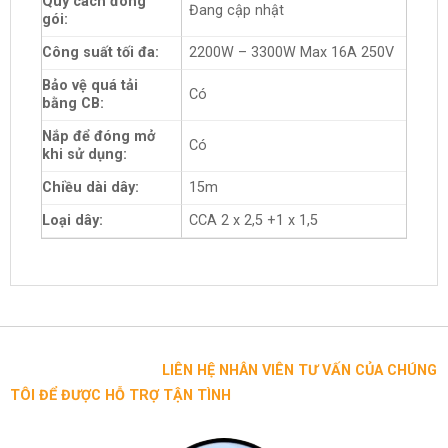
Quy cách đóng
Đang cập nhật
gói:
Công suất tối đa:
2200W – 3300W Max 16A 250V
Bảo vệ quá tải
Có
bằng CB:
Nắp để đóng mở
Có
khi sử dụng:
Chiều dài dây:
15m
Loại dây:
CCA 2 x 2,5 +1 x 1,5
LIÊN HỆ NHÂN VIÊN TƯ VẤN CỦA CHÚNG
TÔI ĐỂ ĐƯỢC HỖ TRỢ TẬN TÌNH