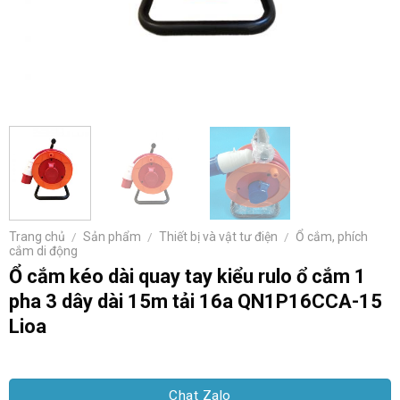
Trang chủ
/
Sản phẩm
/
Thiết bị và vật tư điện
/
Ổ cắm, phích
cắm di động
Ổ cắm kéo dài quay tay kiểu rulo ổ cắm 1
pha 3 dây dài 15m tải 16a QN1P16CCA-15
Lioa
Chat Zalo