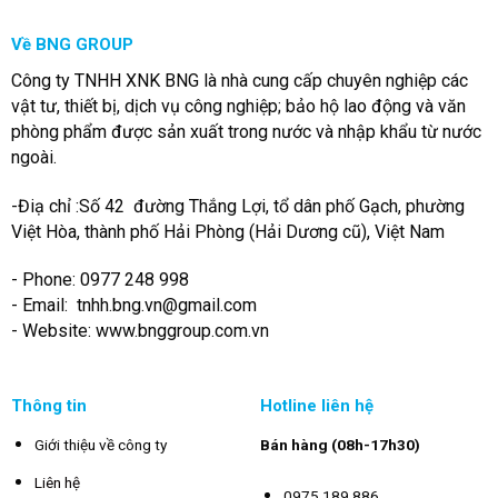
Về BNG GROUP
Công ty TNHH XNK BNG là nhà cung cấp chuyên nghiệp các
vật tư, thiết bị, dịch vụ công nghiệp; bảo hộ lao động và văn
phòng phẩm được sản xuất trong nước và nhập khẩu từ nước
ngoài.
-Điạ chỉ :Số 42 đường Thắng Lợi, tổ dân phố Gạch, phường
Việt Hòa, thành phố Hải Phòng (Hải Dương cũ), Việt Nam
- Phone: 0977 248 998
- Email:
tnhh.bng.vn@gmail.com
- Website: www.bnggroup.com.vn
Thông tin
Hotline liên hệ
Giới thiệu về công ty
Bán hàng (08h-17h30)
Liên hệ
0975 189 886