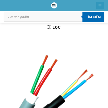
Skip
to
Tìm
content
kiếm
TÌM KIẾM
sản
phẩm
LỌC