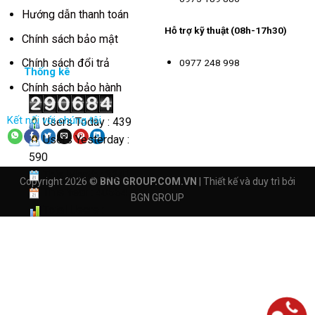
Hướng dẫn thanh toán
Hỗ trợ kỹ thuật (08h-17h30)
Chính sách bảo mật
Chính sách đổi trả
0977 248 998
Thống kê
Chính sách bảo hành
Kết nối với chúng tôi
Users Today : 439
Users Yesterday :
590
This Month : 3241
Copyright 2026 ©
BNG GROUP.COM.VN
| Thiết kế và duy trì bởi
This Year : 40564
BGN GROUP
Total Users :
290684
Views Today : 2291
Total views :
4161971
Who's Online : 6