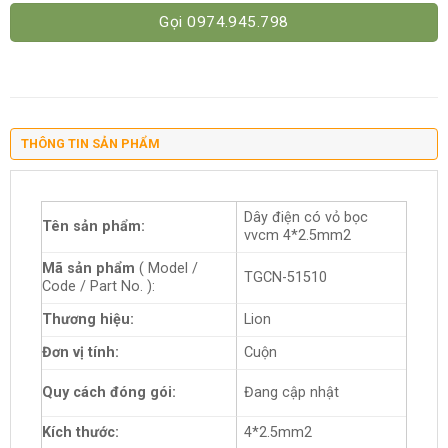
Gọi 0974.945.798
THÔNG TIN SẢN PHẨM
Dây điện có vỏ bọc
Tên sản phẩm:
vvcm 4*2.5mm2
Mã sản phẩm
( Model /
TGCN-51510
Code / Part No. ):
Thương hiệu:
Lion
Đơn vị tính:
Cuộn
Quy cách đóng gói:
Đang cập nhật
Kích thước:
4*2.5mm2