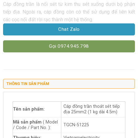
Cáp đồng trần là nối sét từ kim thu sét xuống dưới bộ phận
tiếp địa. Ngoài ra, cáp đồng còn có thể sử dụng để liên kết
các cọc nối đất rời rạc thành một hệ thống.
Chat Zalo
Gọi 0974.945.798
THÔNG TIN SẢN PHẨM
Cáp đồng trần thoát sét tiếp
Tên sản phẩm:
địa 25mm2 (1 kg dài 4.5m)
Mã sản phẩm
( Model
TGCN-51225
/ Code / Part No. ):
Thương hiệu:
Vietnamelectricity