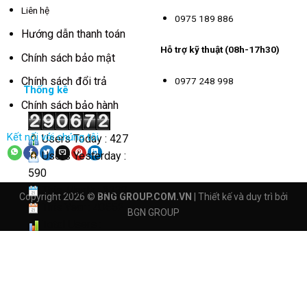
Liên hệ
0975 189 886
Hướng dẫn thanh toán
Hỗ trợ kỹ thuật (08h-17h30)
Chính sách bảo mật
Chính sách đổi trả
0977 248 998
Thống kê
Chính sách bảo hành
Kết nối với chúng tôi
Users Today : 427
Users Yesterday :
590
This Month : 3229
Copyright 2026 ©
BNG GROUP.COM.VN
| Thiết kế và duy trì bởi
This Year : 40552
BGN GROUP
Total Users :
290672
Views Today : 2124
Total views :
4161804