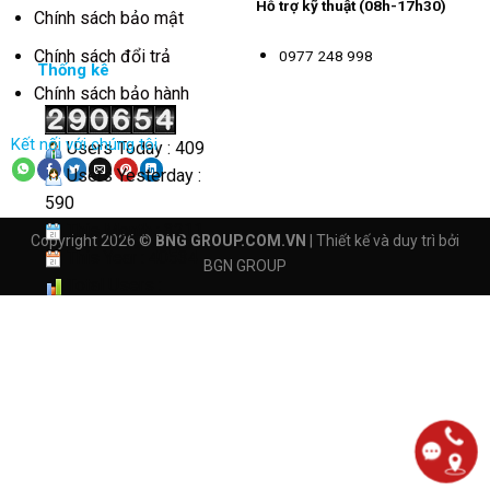
Hỗ trợ kỹ thuật (08h-17h30)
Chính sách bảo mật
Chính sách đổi trả
0977 248 998
Thống kê
Chính sách bảo hành
Kết nối với chúng tôi
Users Today : 409
Users Yesterday :
590
This Month : 3211
Copyright 2026 ©
BNG GROUP.COM.VN
| Thiết kế và duy trì bởi
This Year : 40534
BGN GROUP
Total Users :
290654
Views Today : 1992
Total views :
4161672
Who's Online : 5
Your IP Address :
65.108.72.208