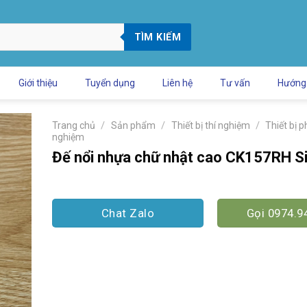
TÌM KIẾM
Giới thiệu
Tuyển dụng
Liên hệ
Tư vấn
Hướng
/
/
/
Trang chủ
Sản phẩm
Thiết bị thí nghiệm
Thiết bị p
nghiệm
Đế nổi nhựa chữ nhật cao CK157RH S
Chat Zalo
Gọi 0974.9