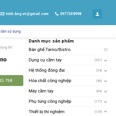
tnhh.bng.vn@gmail.com
0977248998
 dẫn sử dụng
Danh mục sản phẩm
hòng thí
Bàn ghế Tarno/Bistro
(1)
ino
Dụng cụ cầm tay
(201)
Hệ thống đóng đai
(34)
Hóa chất công nghiệp
45.798
(46)
Máy cầm tay
(84)
Phụ tùng công nghiệp
(177)
Thiết bị thí nghiệm
(129)