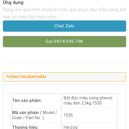
Ứng dụng:
Dùng cho quá trình chuẩn bị mẫu, giai đoạn đúc mẫu nóng, kết
hợp với máy đúc mẫu nóng.
Chat Zalo
Gọi 0974.945.798
THÔNG TIN SẢN PHẨM
Bột đúc mẫu nóng phenol
Tên sản phẩm:
màu đen 2.5kg 1535
Mã sản phẩm
( Model /
1535
Code / Part No. ):
Thương hiệu:
Herzog