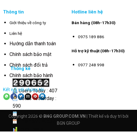
Thông tin
Hotline liên hệ
Giới thiệu về công ty
Bán hàng (08h-17h30)
Liên hệ
0975 189 886
Hướng dẫn thanh toán
Hỗ trợ kỹ thuật (08h-17h30)
Chính sách bảo mật
Chính sách đổi trả
0977 248 998
Thống kê
Chính sách bảo hành
Kết nối với chúng tôi
Users Today : 407
Users Yesterday :
590
This Month : 3209
Copyright 2026 ©
BNG GROUP.COM.VN
| Thiết kế và duy trì bởi
This Year : 40532
BGN GROUP
Total Users :
290652