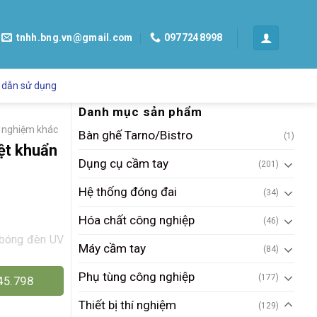
tnhh.bng.vn@gmail.com
0977248998
 dẫn sử dụng
Danh mục sản phẩm
í nghiệm khác
Bàn ghế Tarno/Bistro
(1)
iệt khuẩn
Dụng cụ cầm tay
(201)
Hệ thống đóng đai
(34)
Hóa chất công nghiệp
(46)
 bóng đèn UV
Máy cầm tay
(84)
Phụ tùng công nghiệp
(177)
45.798
Thiết bị thí nghiệm
(129)