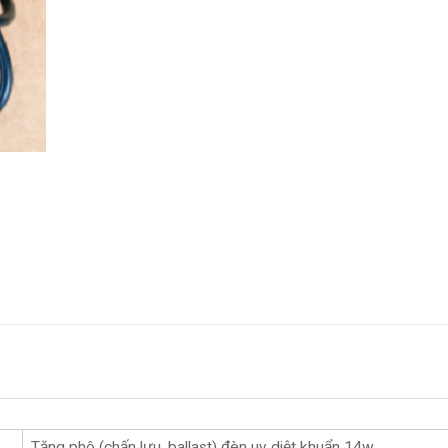
Tăng phô (chấn lưu, ballast) đèn uv diệt khuẩn 14w