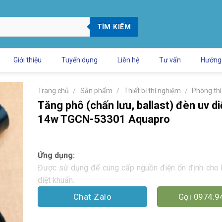
TÌM KIẾM
Giới thiệu
Tuyển dụng
Liên hệ
Tư vấn
Hướng
/
/
/
Trang chủ
Sản phẩm
Thiết bị thí nghiệm
Phòng th
Tăng phô (chấn lưu, ballast) đèn uv d
14w TGCN-53301 Aquapro
Ứng dụng:
Được sử dụng để cung cấp nguồn điện ổn định cho
diệt khuẩn.
Chat Zalo
Gọi 0974.9