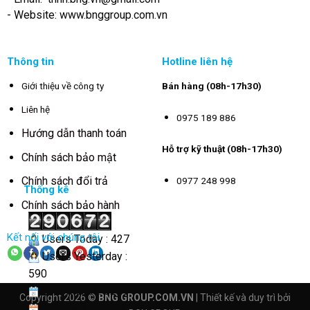
- Website: www.bnggroup.com.vn
Thông tin
Hotline liên hệ
Giới thiệu về công ty
Bán hàng (08h-17h30)
Liên hệ
0975 189 886
Hướng dẫn thanh toán
Hỗ trợ kỹ thuật (08h-17h30)
Chính sách bảo mật
Chính sách đổi trả
0977 248 998
Thống kê
Chính sách bảo hành
Kết nối với chúng tôi
Users Today : 427
Users Yesterday :
590
This Month : 3229
Copyright 2026 ©
BNG GROUP.COM.VN
| Thiết kế và duy trì bởi
This Year : 40552