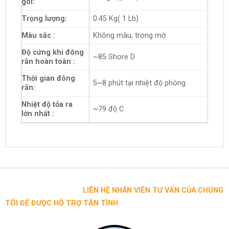
gói:
Trọng lượng:
0.45 Kg( 1 Lb)
Màu sắc :
Không màu, trong mờ
Độ cứng khi đông
~85 Shore D
rắn hoàn toàn :
Thời gian đông
5~8 phút tại nhiệt độ phòng
rắn:
Nhiệt độ tỏa ra
~79 độ C
lớn nhất :
LIÊN HỆ NHÂN VIÊN TƯ VẤN CỦA CHÚNG
TÔI ĐỂ ĐƯỢC HỖ TRỢ TẬN TÌNH