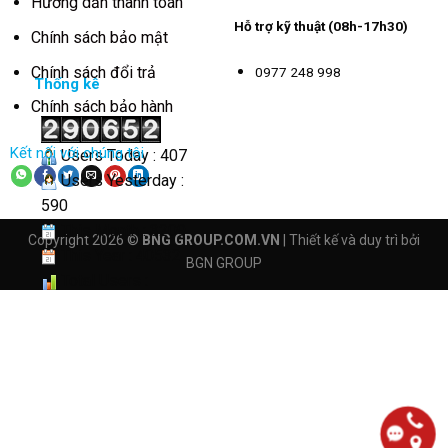
Hướng dẫn thanh toán
Hỗ trợ kỹ thuật (08h-17h30)
Chính sách bảo mật
Chính sách đổi trả
0977 248 998
Thống kê
Chính sách bảo hành
Kết nối với chúng tôi
Users Today : 407
Users Yesterday :
590
This Month : 3209
Copyright 2026 ©
BNG GROUP.COM.VN
| Thiết kế và duy trì bởi
This Year : 40532
BGN GROUP
Total Users :
290652
Views Today : 1957
Total views :
4161637
Who's Online : 5
Your IP Address :