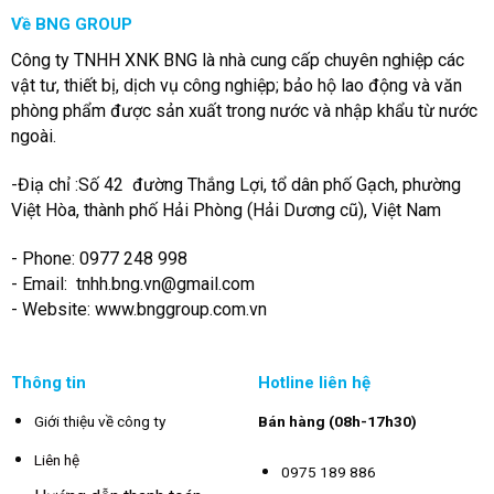
Về BNG GROUP
Công ty TNHH XNK BNG là nhà cung cấp chuyên nghiệp các
vật tư, thiết bị, dịch vụ công nghiệp; bảo hộ lao động và văn
phòng phẩm được sản xuất trong nước và nhập khẩu từ nước
ngoài.
-Điạ chỉ :Số 42 đường Thắng Lợi, tổ dân phố Gạch, phường
Việt Hòa, thành phố Hải Phòng (Hải Dương cũ), Việt Nam
- Phone: 0977 248 998
- Email:
tnhh.bng.vn@gmail.com
- Website: www.bnggroup.com.vn
Thông tin
Hotline liên hệ
Giới thiệu về công ty
Bán hàng (08h-17h30)
Liên hệ
0975 189 886