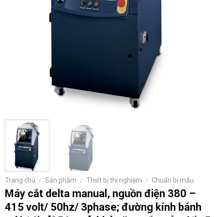
Trang chủ
/
Sản phẩm
/
Thiết bị thí nghiệm
/
Chuẩn bị mẫu
Máy cắt delta manual, nguồn điện 380 –
415 volt/ 50hz/ 3phase; đường kính bánh