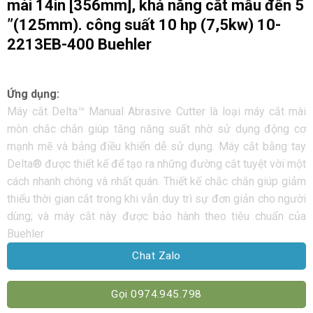
mài 14in [356mm], khả năng cắt mẫu đến 5
”(125mm). công suất 10 hp (7,5kw) 10-
2213EB-400 Buehler
Ứng dụng:
Máy cắt Delta™ Manual Abrasive Cutter là loại máy cắt mài
mòn chắc chắn giúp tăng năng suất nhờ sử dụng động cơ
mạnh mẽ và bảng điều khiển dễ sử dụng. Máy cắt bằng tay
Delta® được thiết kế để tạo ra những đường cắt tuyệt vời một
cách nhanh chóng và nhất quán. Thiết kế chắc chắn giúp giảm
thiểu thời gian cắt trong khi vẫn duy trì sự đơn giản cho người
dùng; và máy cắt này được bảo hành theo tiêu chuẩn của
Buehler
Chat Zalo
Gọi 0974.945.798