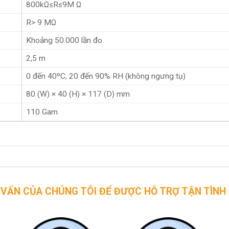
800kΩ≤R≤9M Ω
R> 9 MΩ
Khoảng 50.000 lần đo
2,5 m
0 đến 40ºC, 20 đến 90% RH (không ngưng tụ)
80 (W) × 40 (H) × 117 (D) mm
110 Gam
CHÚNG TÔI ĐỂ ĐƯỢC HỖ TRỢ TẬN TÌNH