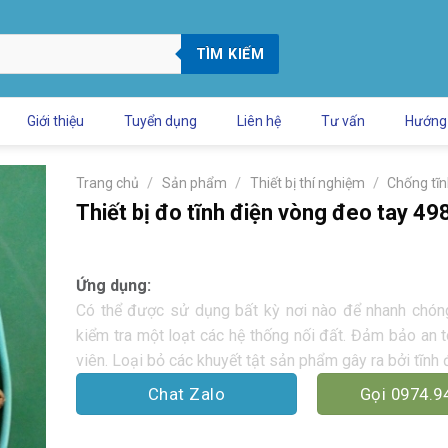
TÌM KIẾM
Giới thiệu
Tuyển dụng
Liên hệ
Tư vấn
Hướng
/
/
/
Trang chủ
Sản phẩm
Thiết bị thí nghiệm
Chống tĩn
Thiết bị đo tĩnh điện vòng đeo tay 4
Ứng dụng:
Có thể được sử dụng bất kỳ nơi nào để nhanh chón
kiểm tra một loạt các hệ thống nối đất. Đảm bảo an 
viên. Loại bỏ các khuyết tật sản phẩm gây ra bởi tĩnh 
Chat Zalo
Gọi 0974.9