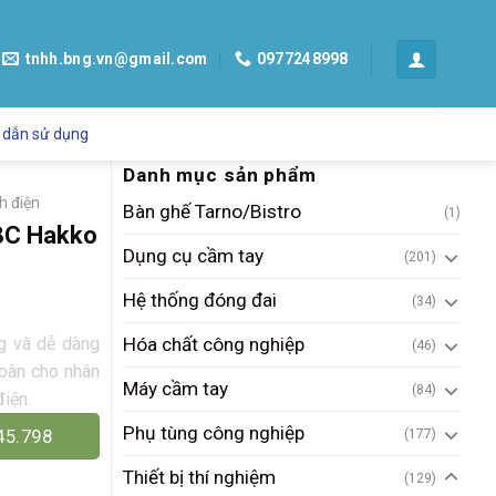
tnhh.bng.vn@gmail.com
0977248998
 dẫn sử dụng
Danh mục sản phẩm
h điện
Bàn ghế Tarno/Bistro
(1)
98C Hakko
Dụng cụ cầm tay
(201)
Hệ thống đóng đai
(34)
Hóa chất công nghiệp
g và dễ dàng
(46)
toàn cho nhân
Máy cầm tay
(84)
điện.
Phụ tùng công nghiệp
45.798
(177)
Thiết bị thí nghiệm
(129)