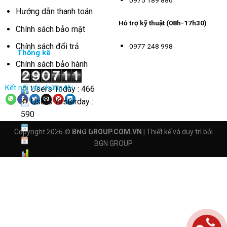
Hướng dẫn thanh toán
Hỗ trợ kỹ thuật (08h-17h30)
Chính sách bảo mật
Chính sách đổi trả
0977 248 998
Thống kê
Chính sách bảo hành
Kết nối với chúng tôi
Users Today : 466
Users Yesterday :
590
This Month : 3268
Copyright 2026 ©
BNG GROUP.COM.VN
| Thiết kế và duy trì bởi
This Year : 40591
BGN GROUP
Total Users :
290711
Views Today : 3003
Total views :
4162683
Who's Online : 6