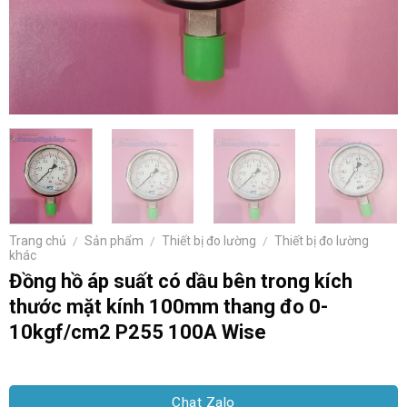
Trang chủ
/
Sản phẩm
/
Thiết bị đo lường
/
Thiết bị đo lường
khác
Đồng hồ áp suất có dầu bên trong kích
thước mặt kính 100mm thang đo 0-
10kgf/cm2 P255 100A Wise
Chat Zalo