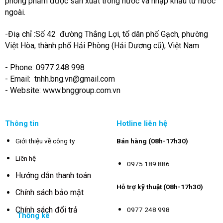
phòng phẩm được sản xuất trong nước và nhập khẩu từ nước
ngoài.
-Điạ chỉ :Số 42 đường Thắng Lợi, tổ dân phố Gạch, phường
Việt Hòa, thành phố Hải Phòng (Hải Dương cũ), Việt Nam
- Phone: 0977 248 998
- Email:
tnhh.bng.vn@gmail.com
- Website: www.bnggroup.com.vn
Thông tin
Hotline liên hệ
Giới thiệu về công ty
Bán hàng (08h-17h30)
Liên hệ
0975 189 886
Hướng dẫn thanh toán
Hỗ trợ kỹ thuật (08h-17h30)
Chính sách bảo mật
Chính sách đổi trả
0977 248 998
Thống kê