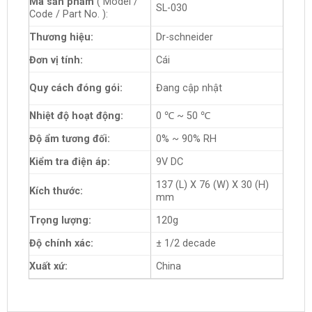
Mã sản phẩm
( Model /
SL-030
Code / Part No. ):
Thương hiệu:
Dr-schneider
Đơn vị tính:
Cái
Quy cách đóng gói:
Đang cập nhật
Nhiệt độ hoạt động:
0 ℃ ~ 50 ℃
Độ ẩm tương đối:
0% ~ 90% RH
Kiểm tra điện áp:
9V DC
137 (L) X 76 (W) X 30 (H)
Kích thước:
mm
Trọng lượng:
120g
Độ chính xác:
± 1/2 decade
Xuất xứ:
China