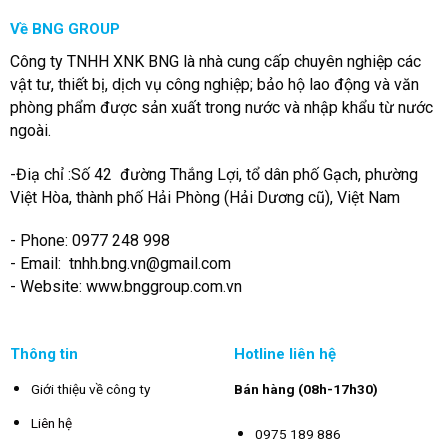
Về BNG GROUP
Công ty TNHH XNK BNG là nhà cung cấp chuyên nghiệp các
vật tư, thiết bị, dịch vụ công nghiệp; bảo hộ lao động và văn
phòng phẩm được sản xuất trong nước và nhập khẩu từ nước
ngoài.
-Điạ chỉ :Số 42 đường Thắng Lợi, tổ dân phố Gạch, phường
Việt Hòa, thành phố Hải Phòng (Hải Dương cũ), Việt Nam
- Phone: 0977 248 998
- Email:
tnhh.bng.vn@gmail.com
- Website: www.bnggroup.com.vn
Thông tin
Hotline liên hệ
Giới thiệu về công ty
Bán hàng (08h-17h30)
Liên hệ
0975 189 886