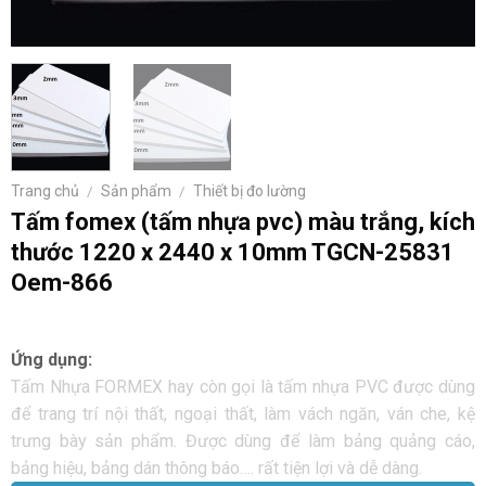
Trang chủ
/
Sản phẩm
/
Thiết bị đo lường
Tấm fomex (tấm nhựa pvc) màu trắng, kích
thước 1220 x 2440 x 10mm TGCN-25831
Oem-866
Ứng dụng:
Tấm Nhựa FORMEX hay còn gọi là tấm nhựa PVC được dùng
để trang trí nội thất, ngoại thất, làm vách ngăn, ván che, kệ
trưng bày sản phẩm. Được dùng để làm bảng quảng cáo,
bảng hiệu, bảng dán thông báo…. rất tiện lợi và dễ dàng.