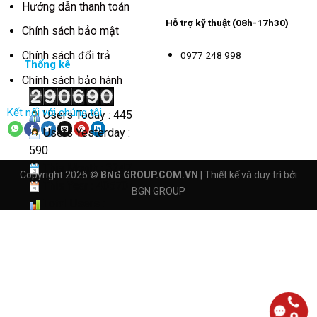
Hướng dẫn thanh toán
Hỗ trợ kỹ thuật (08h-17h30)
Chính sách bảo mật
Chính sách đổi trả
0977 248 998
Thống kê
Chính sách bảo hành
Kết nối với chúng tôi
Users Today : 445
Users Yesterday :
590
This Month : 3247
Copyright 2026 ©
BNG GROUP.COM.VN
| Thiết kế và duy trì bởi
This Year : 40570
BGN GROUP
Total Users :
290690
Views Today : 2370
Total views :
4162050
Who's Online : 4
Your IP Address :