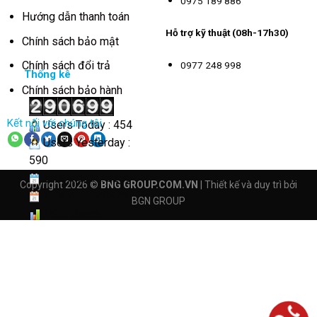
0975 189 886
Hướng dẫn thanh toán
Hỗ trợ kỹ thuật (08h-17h30)
Chính sách bảo mật
Chính sách đổi trả
0977 248 998
Thống kê
Chính sách bảo hành
Kết nối với chúng tôi
Users Today : 454
Users Yesterday :
590
This Month : 3256
Copyright 2026 ©
BNG GROUP.COM.VN
| Thiết kế và duy trì bởi
This Year : 40579
BGN GROUP
Total Users :
290699
Views Today : 2904
Total views :
4162584
Who's Online : 4